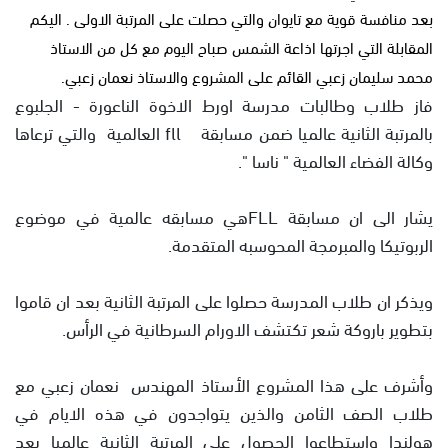
بعد منافسة قوية مع تايوان والتي حصلت على المرتبة الاولى . اليكم
المقابلة التي اجرتها اذاعة الشمس صباح اليوم مع كل من الاستاذ
محمد سليمان زعبي القائم على المشروع والاستاذ نعمان زعبي.
فاز طلاب وطالبات مدرسة اورط الاخوة الناعورة - الجلبوع
بالمرتبة الثانية عالميا ضمن مسابقة fll العالمية والتي ترعاها
وكالة الفضاء العالمية " ناسا ".
يشار الى ان مسابقة FLLهي مسابقه عالمية في موضوع
الربوتيكا والمبرمجة المحوسبه المتقدمة.
ويذكر ان طلاب المدرسة حصلوا على المرتبة الثانية بعد ان قاموا
بتطوير باروكة شعر تكتشف الاورام السرطانية في الرأس.
وأشرف على هذا المشروع الأستاذ المهندس نعمان زعبي مع
طلاب الصف الثامن والذين يتواجدون في هذه الايام في
هولندا واستطاعوا الحصول على المرتبة الثانية عالميا بعد