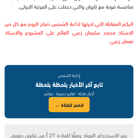
منافسة قوية مع تايوان والتي حصلت على المرتبة الاولى.
اليكم المقابلة التي اجرتها اذاعة الشمس صباح اليوم مع كل من
الاستاذ محمد سليمان زعبي القائم على المشروع والاستاذ
نعمان زعبي.
إذاعة الشمس
تابع آخر الأخبار بلحظة بلحظة
أخبار عاجلة · تقارير حصرية · مباشر
انضم للقناة ←
يتم الاستخدام المواد وفقًا للمادة 27 أ من قانون حقوق