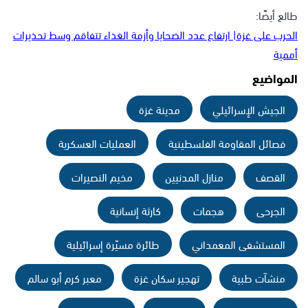
طالع أيضًا:
الحرب على غزة| ارتفاع عدد الضحايا وأزمة الغذاء تتفاقم وسط تحذيرات
أممية
المواضيع
الجيش الإسرائيلي
مدينة غزة
فصائل المقاومة الفلسطينية
العمليات العسكرية
القصف
منازل المدنيين
مخيم النصيرات
الجرحى
هجمات
كارثة إنسانية
المستشفى المعمداني
طائرة مسيّرة إسرائيلية
منشآت طبية
تهجير سكان غزة
معبر كرم أبو سالم