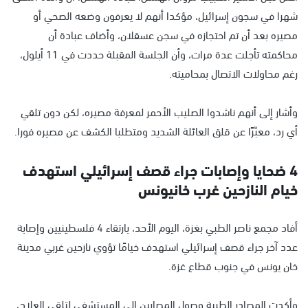
شهرا في سجون إسرائيل، مؤكدا أنهم لا يعرفون وضعه الصحي أو
مصيره بعد أن تم احتجازه في سجن عسقلان، وأضاف عبادة أن
محاكمته تأجلت عدة مرات، وأن الجلسة المقبلة حددت في 11 أيلول،
رغم محاولات الاتصال بمحاميته.
وأشار إلى أنهم ناشدوا الصليب الأحمر لمعرفة مصيره، لكن دون تلقي
أي رد، معبّرًا عن قلق العائلة الشديد ومتطلبا الكشف عن مصيره فورا.
4 ضحايا وإصابات جراء قصف إسرائيلي استهدف
خيام النازحين غرب خانيونس
أفاد مجمع ناصر الطبي بغزة، اليوم الأحد، بارتقاء 4 فلسطينيين وإصابة
عدد آخر جراء قصف إسرائيلي استهدف خيامًا تؤوي نازحين غربي مدينة
خان يونس في جنوب قطاع غزة.
وأكدت المصادر الطبية وصول المصابين إلى المستشفى لتلقي العلاج،