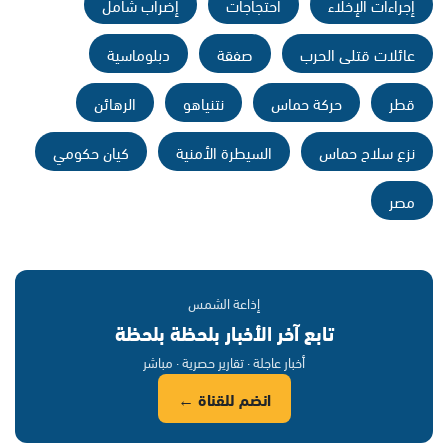
إجراءات الإخلاء
احتجاجات
إضراب شامل
عائلات قتلى الحرب
صفقة
دبلوماسية
قطر
حركة حماس
نتنياهو
الرهائن
نزع سلاح حماس
السيطرة الأمنية
كيان حكومي
مصر
إذاعة الشمس
تابع آخر الأخبار بلحظة بلحظة
أخبار عاجلة · تقارير حصرية · مباشر
انضم للقناة ←