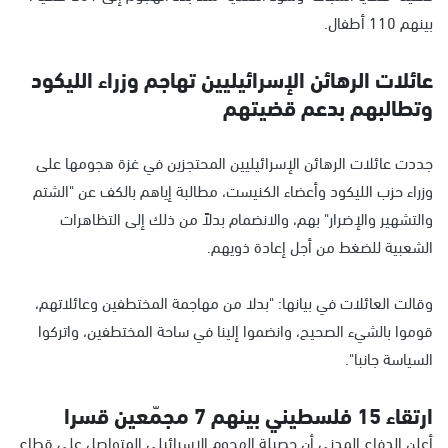
بينهم 110 أطفال.
عائلات الرهائن الإسرائيليين تهاجم وزراء الليكود
وتطالبهم بدعم قضيتهم
جددت عائلات الرهائن الإسرائيليين المحتجزين في غزة هجومها على
وزراء حزب الليكود وأعضاء الكنيست، مطالبة إياهم بالكف عن "الشتم
والتشهير والإضرار" بهم، والانضمام بدلاً من ذلك إلى التظاهرات
الشعبية للضغط من أجل إعادة ذويهم.
وقالت العائلات في بيانها: "بدلا من مهاجمة المختطفين وعائلاتهم،
قوموا بالشيء الصحيح، وانضموا إلينا في ساحة المختطفين، واتركوا
السياسة جانبا".
ارتقاء 15 فلسطيني بينهم 7 مجمّعين قسرا
أعلن الدفاع المدني أن حصيلة الهجوم الإسرائيلي المتواصل على قطاع