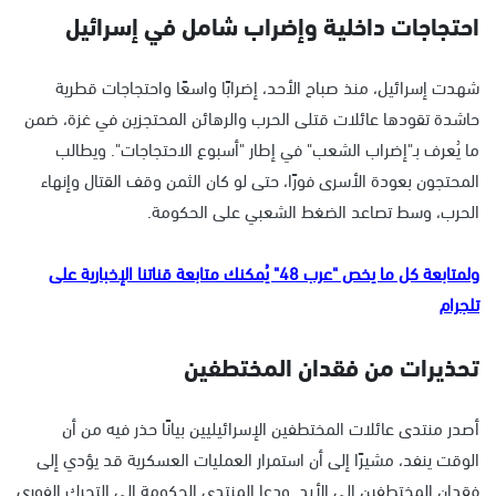
احتجاجات داخلية وإضراب شامل في إسرائيل
شهدت إسرائيل، منذ صباح الأحد، إضرابًا واسعًا واحتجاجات قطرية
حاشدة تقودها عائلات قتلى الحرب والرهائن المحتجزين في غزة، ضمن
ما يُعرف بـ"إضراب الشعب" في إطار "أسبوع الاحتجاجات". ويطالب
المحتجون بعودة الأسرى فورًا، حتى لو كان الثمن وقف القتال وإنهاء
الحرب، وسط تصاعد الضغط الشعبي على الحكومة.
ولمتابعة كل ما يخص "عرب 48" يُمكنك متابعة قناتنا الإخبارية على
تلجرام
تحذيرات من فقدان المختطفين
أصدر منتدى عائلات المختطفين الإسرائيليين بيانًا حذر فيه من أن
الوقت ينفد، مشيرًا إلى أن استمرار العمليات العسكرية قد يؤدي إلى
فقدان المختطفين إلى الأبد. ودعا المنتدى الحكومة إلى التحرك الفوري