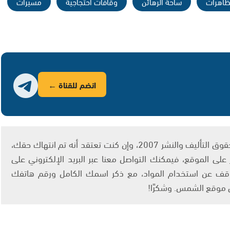
ظاهرات
ساحة الرهائن
وقافات احتجاجية
مسيرات
انضم للقناة ←
يتم الاستخدام المواد وفقًا للمادة 27 أ من قانون حقوق التأليف والنشر 2007، وإن كنت تعتقد أنه تم انتهاك حقك،
لى الموقع، فيمكنك التواصل معنا عبر البريد الإلكتروني على
info@ashams.c والطلب بالتوقف عن استخدام المواد، مع ذكر اسمك الكامل ورقم هاتفك
ى موقع الشمس. وشكرًا!