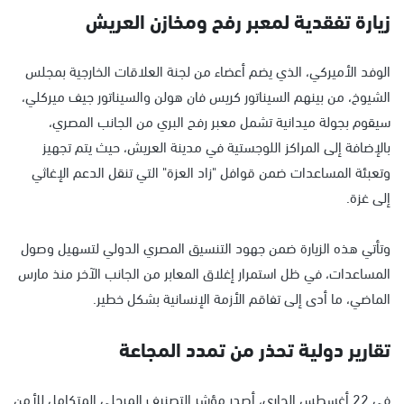
زيارة تفقدية لمعبر رفح ومخازن العريش
الوفد الأميركي، الذي يضم أعضاء من لجنة العلاقات الخارجية بمجلس
الشيوخ، من بينهم السيناتور كريس فان هولن والسيناتور جيف ميركلي،
سيقوم بجولة ميدانية تشمل معبر رفح البري من الجانب المصري،
بالإضافة إلى المراكز اللوجستية في مدينة العريش، حيث يتم تجهيز
وتعبئة المساعدات ضمن قوافل "زاد العزة" التي تنقل الدعم الإغاثي
إلى غزة.
وتأتي هذه الزيارة ضمن جهود التنسيق المصري الدولي لتسهيل وصول
المساعدات، في ظل استمرار إغلاق المعابر من الجانب الآخر منذ مارس
الماضي، ما أدى إلى تفاقم الأزمة الإنسانية بشكل خطير.
تقارير دولية تحذر من تمدد المجاعة
في 22 أغسطس الجاري، أصدر مؤشر التصنيف المرحلي المتكامل للأمن