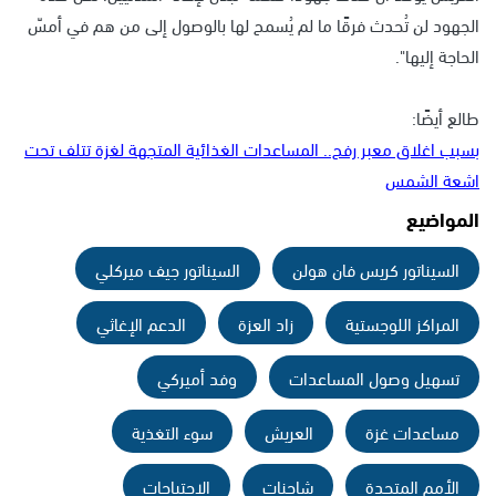
الجهود لن تُحدث فرقًا ما لم يُسمح لها بالوصول إلى من هم في أمسّ
الحاجة إليها".
طالع أيضًا:
بسبب اغلاق معبر رفح.. المساعدات الغذائية المتجهة لغزة تتلف تحت
اشعة الشمس
المواضيع
السيناتور كريس فان هولن
السيناتور جيف ميركلي
المراكز اللوجستية
زاد العزة
الدعم الإغاثي
تسهيل وصول المساعدات
وفد أميركي
مساعدات غزة
العريش
سوء التغذية
الأمم المتحدة
شاحنات
الاحتياجات