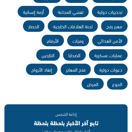
تحذيرات دولية
تفشي المجاعة
أزمة إنسانية
معبر رفح
لجنة العلاقات الخارجية
الحصار
الأمن الغذائي
وفيات
الأرقام
عمليات عسكرية
الضحايا
النازحين
دعوات دولية
فتح المعابر
إنقاذ الأرواح
الجوع
المرض
إذاعة الشمس
تابع آخر الأخبار بلحظة بلحظة
أخبار عاجلة · تقارير حصرية · مباشر