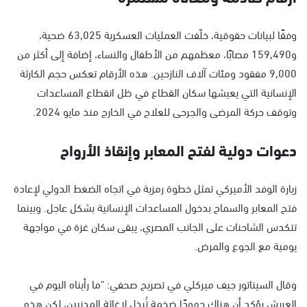
وفقًا لبيانات حقوقية، خلّفت العمليات العسكرية 63,025 ضحية،
و159,490 مصابًا، معظمهم من الأطفال والنساء، إضافة إلى أكثر من
9,000 مفقود ومئات آلاف النازحين. هذه الأرقام تعكس حجم الكارثة
الإنسانية التي يعيشها سكان القطاع في ظل انقطاع المساعدات
وتوقف حركة المرضى والجرحى للعلاج في الخارج منذ مايو 2024.
دعوات دولية لفتح المعابر وإنقاذ الأرواح
زيارة الوفد الأميركي تمثل خطوة رمزية في اتجاه الضغط الدولي لإعادة
فتح المعابر والسماح بدخول المساعدات الإنسانية بشكل عاجل. وبينما
تتكدس الشاحنات على الجانب المصري، يبقى سكان غزة في مواجهة
يومية مع الجوع والمرض.
وقال السيناتور جيف ميركلي في تصريح صحفي: "ما رأيناه اليوم في
العريش يؤكد أن هناك جهودًا ضخمة تُبذل لإغاثة المدنيين، لكن هذه