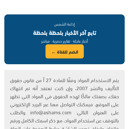
إذاعة الشمس
تابع آخر الأخبار بلحظة بلحظة
أخبار عاجلة · تقارير حصرية · مباشر
انضم للقناة ←
يتم الاستخدام المواد وفقًا للمادة 27 أ من قانون حقوق
التأليف والنشر 2007، وإن كنت تعتقد أنه تم انتهاك
حقك، بصفتك مالكًا لهذه الحقوق في المواد التي تظهر
على الموقع، فيمكنك التواصل معنا عبر البريد الإلكتروني
على العنوان التالي: info@ashams.com والطلب
بالتوقف عن استخدام المواد، مع ذكر اسمك الكامل ورقم
هاتفك وإرفاق تصوير للشاشة ورابط للصفحة ذات الصلة