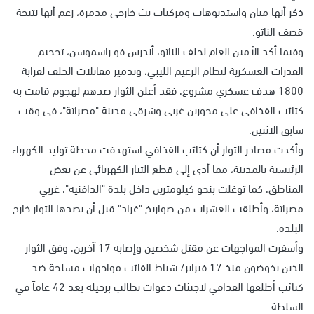
ذكر أنها مبان واستديوهات ومركبات بث خارجي مدمرة، زعم أنها نتيجة
قصف الناتو.
وفيما أكد الأمين العام لحلف الناتو، أندرس فو راسموسن، تحجيم
القدرات العسكرية لنظام الزعيم الليبي، وتدمير مقاتلات الحلف لقرابة
1800 هدف عسكري مشروع، فقد أعلن الثوار صدهم لهجوم قامت به
كتائب القذافي على محورين غربي وشرقي مدينة "مصراتة"، في وقت
سابق الاثنين.
وأكدت مصادر الثوار أن كتائب القذافي استهدفت محطة توليد الكهرباء
الرئيسية بالمدينة، مما أدى إلى قطع التيار الكهربائي عن بعض
المناطق، كما توغلت بنحو كيلومترين داخل بلدة "الدافنية"، غربي
مصراتة، وأطلقت العشرات من صواريخ "غراد" قبل أن يصدها الثوار خارج
البلدة.
وأسفرت المواجهات عن مقتل شخصين وإصابة 17 آخرين، وفق الثوار
الذين يخوضون منذ 17 فبراير/ شباط الفائت مواجهات مسلحة ضد
كتائب أطلقها القذافي لاجتثاث دعوات تطالب برحيله بعد 42 عاماً في
السلطة.