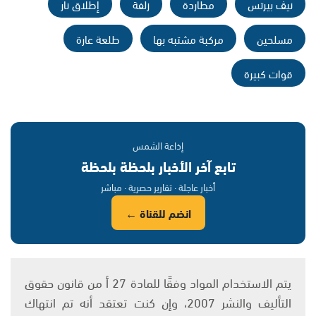
نيڤ بيرتس
مطاردة
زلفة
إطلاق نار
مسلحين
مركبة مشتبه بها
طلعة عارة
قوات كبيرة
إذاعة الشمس
تابع آخر الأخبار بلحظة بلحظة
أخبار عاجلة · تقارير حصرية · مباشر
انضم للقناة ←
يتم الاستخدام المواد وفقًا للمادة 27 أ من قانون حقوق
التأليف والنشر 2007، وإن كنت تعتقد أنه تم انتهاك