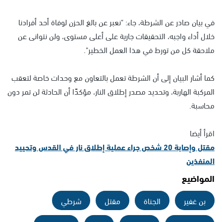
في بيان صادر عن الشرطة، جاء: "نعبر عن بالغ الحزن لوفاة أحد أفرادنا
خلال أداء واجبه، التحقيقات جارية على أعلى مستوى، ولن نتوانى عن
ملاحقة كل من تورط في هذا العمل الخطير".
كما أشار البيان إلى أن الشرطة تعمل بالتعاون مع وحدات خاصة لتعقب
المركبة الهاربة، وتحديد مصدر إطلاق النار، مؤكدًا أن الحادثة لن تمر دون
محاسبة.
اقرأ أيضا
مقتل وإصابة 20 شخص جراء عملية إطلاق نار في القدس وتحييد
المنفذين
المواضيع
بن غفير
الجناة
مقتل
شرطي