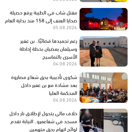
مقتل شاب في الطيبة يرفع حصيلة
ضحايا العنف إلى 158 منذ بداية العام
05.08.2026
رغم تجميدها قضائيًا.. بن غفير
وسيلمان يمضيان بخطة إحاطة
الأسرى بالتماسيح
04.08.2026
شكوى تأديبية بحق شعاع مصاروة
بعد مشادة مع بن غفير داخل
المحكمة العليا
04.08.2026
خلاف مالي يتحول لإطلاق نار داخل
مسجد في شفاعمرو.. النيابة تقدم
لوائح اتهام بحق متهمين