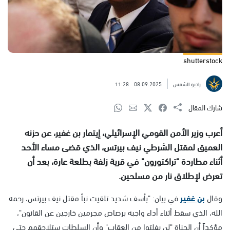
shutterstock
راديو الشمس
08.09.2025
11:28
شارك المقال
أعرب وزير الأمن القومي الإسرائيلي، إيتمار بن غفير، عن حزنه
العميق لمقتل الشرطي نيف بيرتس، الذي قضى مساء الأحد
أثناء مطاردة "تراكتورون" في قرية زلفة بطلعة عارة، بعد أن
تعرض لإطلاق نار من مسلحين.
وقال
بن غفير
في بيان: "بأسف شديد تلقيت نبأ مقتل نيف بيرتس، رحمه
الله، الذي سقط أثناء أداء واجبه برصاص مجرمين خارجين عن القانون"،
مؤكداً أن الجناة "لن يفلتوا من العقاب" وأن السلطات ستلاحقهم حتى