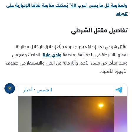
ولمتابعة كل ما يخص "عرب 48" يُمكنك متابعة قناتنا الإخبارية على
تلجرام
تفاصيل مقتل الشرطي
وقُتل شرطي بعد إصابته بجراح حرجة جرّاء إطلاق نار خلال مطاردة
نفذتها الشرطة في بلدة زلفة بمنطقة
وادي عارة
، الحادث وقع في
وقت متأخر من مساء الأحد، وأثار حالة من الحزن والاستنفار في صفوف
الأجهزة الأمنية.