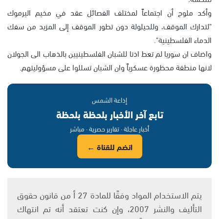
وأكد ملوح أن اجتماعاً لمختلف الفصائل عقد في مخيم اليرموك
"لتدارك الموقف، وللحيلولة دون تطور الموقف إلى المزيد من سفك
الدماء الفلسطينية".
واضاف ان سوريا لم تعط اذنا للشبان الفلسطينيين بالذهاب الى الجولان
لانها منطقة محظورة عسكرياً وان الشبان تسللوا على مسؤوليتهم.
إذاعة الشمس
تابع آخر الأخبار بلحظة بلحظة
أخبار عاجلة · تقارير حصرية · مباشر
انضم للقناة ←
يتم الاستخدام المواد وفقًا للمادة 27 أ من قانون حقوق
التأليف والنشر 2007، وإن كنت تعتقد أنه تم انتهاك