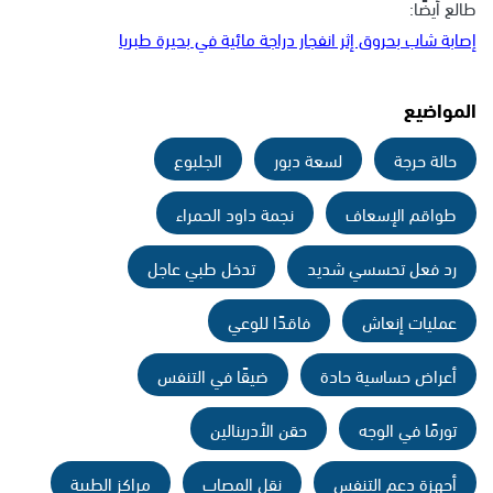
طالع أيضًا:
إصابة شاب بحروق إثر انفجار دراجة مائية في بحيرة طبريا
المواضيع
حالة حرجة
لسعة دبور
الجلبوع
طواقم الإسعاف
نجمة داود الحمراء
رد فعل تحسسي شديد
تدخل طبي عاجل
عمليات إنعاش
فاقدًا للوعي
أعراض حساسية حادة
ضيقًا في التنفس
تورمًا في الوجه
حقن الأدرينالين
أجهزة دعم التنفس
نقل المصاب
مراكز الطبية