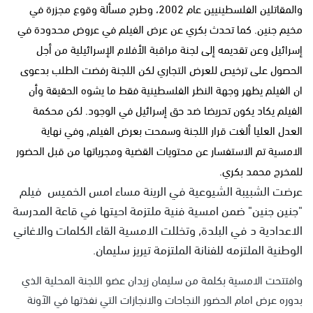
والمقاتلين الفلسطينيين عام 2002، وطرح مسألة وقوع مجزرة في
مخيم جنين. كما تحدث بكري عن عرض الفيلم في عروض محدودة في
إسرائيل وعن تقديمه إلى لجنة مراقبة الأفلام الإسرائيلية من أجل
الحصول على ترخيص للعرض التجاري لكن اللجنة رفضت الطلب بدعوى
ان الفيلم يظهر وجهة النظر الفلسطينية فقط ما يشوه الحقيقة وأن
الفيلم يكاد يكون تحريضا ضد حق إسرائيل في الوجود. لكن محكمة
العدل العليا ألغت قرار اللجنة وسمحت بعرض الفيلم, وفي نهاية
الامسية تم الاستفسار عن محتويات القضية ومجرياتها من قبل الحضور
للمخرج محمد بكري.
عرضت الشبيبة الشيوعية في الرينة مساء امس الخميس فيلم
"جنين جنين" ضمن امسية فنية ملتزمة احيتها في قاعة المدرسة
الاعدادية د في البلدة, وتخللت الامسية القاء الكلمات والاغاني
الوطنية الملتزمه للفنانة الملتزمة تيريز سليمان.
وافتتحت الامسية بكلمة من سليمان زيدان عضو اللجنة المحلية الذي
بدوره عرض امام الحضور النجاحات والانجازات التي نفذتها في الآونة