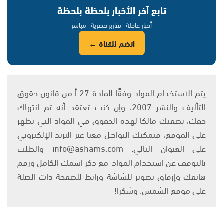
تابع آخر الأخبار بلحظة بلحظة
أخبار عاجلة · تقارير حصرية · مباشر
انضم للقناة ←
يتم الاستخدام المواد وفقًا للمادة 27 أ من قانون حقوق
التأليف والنشر 2007، وإن كنت تعتقد أنه تم انتهاك
حقك، بصفتك مالكًا لهذه الحقوق في المواد التي تظهر
على الموقع، فيمكنك التواصل معنا عبر البريد الإلكتروني
على العنوان التالي: info@ashams.com والطلب
بالتوقف عن استخدام المواد، مع ذكر اسمك الكامل ورقم
هاتفك وإرفاق تصوير للشاشة ورابط للصفحة ذات الصلة
على موقع الشمس. وشكرًا!