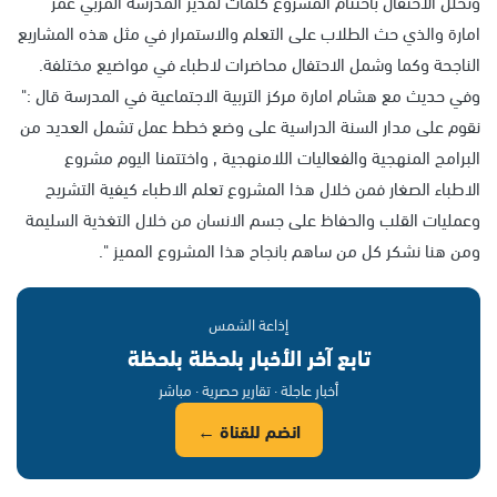
وتخلل الاحتفال باختتام المشروع كلمات لمدير المدرسة المربي عمر
امارة والذي حث الطلاب على التعلم والاستمرار في مثل هذه المشاريع
الناجحة وكما وشمل الاحتفال محاضرات لاطباء في مواضيع مختلفة.
وفي حديث مع هشام امارة مركز التربية الاجتماعية في المدرسة قال :"
نقوم على مدار السنة الدراسية على وضع خطط عمل تشمل العديد من
البرامج المنهجية والفعاليات اللامنهجية , واختتمنا اليوم مشروع
الاطباء الصغار فمن خلال هذا المشروع تعلم الاطباء كيفية التشريح
وعمليات القلب والحفاظ على جسم الانسان من خلال التغذية السليمة
ومن هنا نشكر كل من ساهم بانجاح هذا المشروع المميز ".
إذاعة الشمس
تابع آخر الأخبار بلحظة بلحظة
أخبار عاجلة · تقارير حصرية · مباشر
انضم للقناة ←