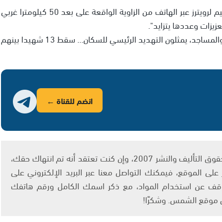
وأضاف المتحدث واكتفى باسمه الاول فقط وهو ابراهيم لرويترز عبر الهاتف من الزاوية الواقعة على بعد 50 كيلومترا غربي
زيزات وعددها يتزايد".
واستطرد "هناك الكثير من القناصة على أسطح المباني والمساجد، يمثلون التهديد الرئيسي للسكان... سقط 13 شهيدا بينهم
انضم للقناة ←
يتم الاستخدام المواد وفقًا للمادة 27 أ من قانون حقوق التأليف والنشر 2007، وإن كنت تعتقد أنه تم انتهاك حقك،
لى الموقع، فيمكنك التواصل معنا عبر البريد الإلكتروني على
info@ashams.c والطلب بالتوقف عن استخدام المواد، مع ذكر اسمك الكامل ورقم هاتفك
ى موقع الشمس. وشكرًا!