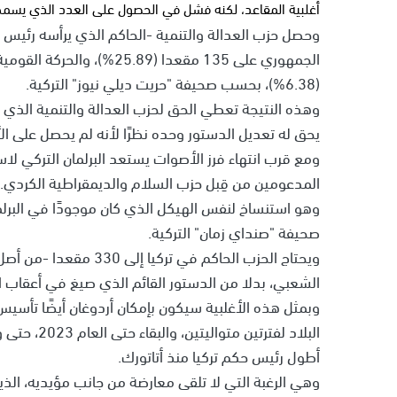
أغلبية المقاعد، لكنه فشل في الحصول على العدد الذي يسمح ل
(6.38%)، بحسب صحيفة "حريت ديلي نيوز" التركية.
وهذه النتيجة تعطي الحق لحزب العدالة والتنمية الذي ي
يحق له تعديل الدستور وحده نظرًا لأنه لم يحصل على الأغلبية ا
ومع قرب انتهاء فرز الأصوات يستعد البرلمان التركي لا
المدعومين من قِبل حزب السلام والديمقراطية الكردي.
وهو استنساخ لنفس الهيكل الذي كان موجودًا في البر
صحيفة "صنداي زمان" التركية.
الشعبي، بدلا من الدستور القائم الذي صيغ في أعقاب انقلا
وبمثل هذه الأغلبية سيكون بإمكان أردوغان أيضًا تأسي
البلاد لفتر
أطول رئيس حكم تركيا منذ أتاتورك.
وهي الرغبة التي لا تلقى معارضة من جانب مؤيديه، الذين 