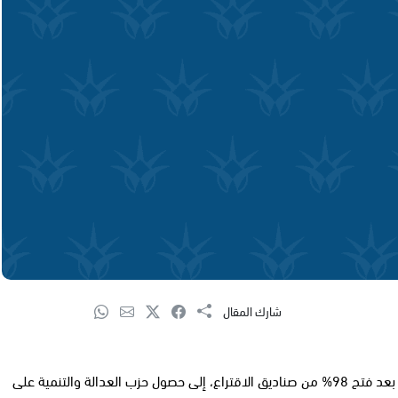
شارك المقال
أشارت النتائج شبه النهائية للانتخابات البرلمانية التركية 2011، بعد فتح 98% من صناديق الاقتراع، إلى حصول حزب العدالة والتنمية على