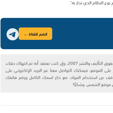
 نوع النظام الذي تدار به".
انضم للقناة ←
يتم الاستخدام المواد وفقًا للمادة 27 أ من قانون حقوق التأليف والنشر 2007، وإن كنت تعتقد أنه تم انتهاك حقك،
لى الموقع، فيمكنك التواصل معنا عبر البريد الإلكتروني على
info@ashams.c والطلب بالتوقف عن استخدام المواد، مع ذكر اسمك الكامل ورقم هاتفك
ى موقع الشمس. وشكرًا!