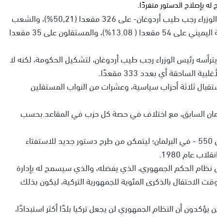
ه بإصلاح الدستور منفردًا.
وحصل حزب العدالة والتنمية -الحاكم الذي يرأسه رئيس الوزراء رجب طيب أردوغان- على 326 مقعدا (50,21%)، والشعب
الجمهوري على 135 مقعدا (25.89%)، والحركة القومية اليميني على 54 مقعدا ( 13.08%)، والمستقلون على 35 مقعدا
ترأسه رئيس الوزراء رجب طيب أردوغان، لتشكيل الحكومة، لكنه لا
لساحقة أي بعدد 333 مقعدًا.
ستقبال ثلاثة أحزاب سياسية، وعشرات من النواب المستقلين
لمان السابق، مع اختلاف في حصة كل حزب في المقاعد.بحسب
ويحتاج الحزب الحاكم في تركيا إلى 330 مقعدا -من أصل 550 - في البرلمان؛ ليتمكن من طرح دستور جديد للاستفتاء
ب عام 1980.
س نظام الحكم الجمهوري، الذي يفضله، والذي سيسمح له بإدارة
تين متواليتين، والبقاء حتى العام 2023، حتى وقت الاحتفال بالذكرى المئوية للجمهورية التركية، ليكون بذلك
يؤكدون أن النظام الجمهوري لن يجعل تركيا بلدًا أكثر استبدادًا،