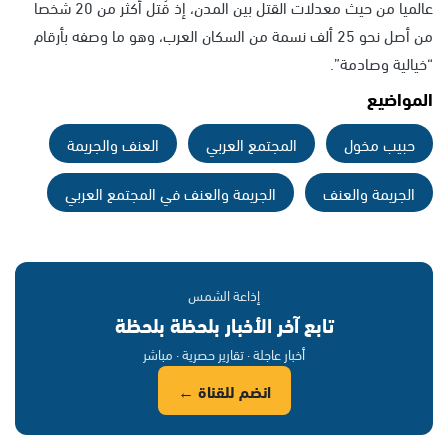
عالميا من حيث معدلات القتل بين المدن، إذ قُتل أكثر من 20 شخصا
من أصل نحو 25 ألف نسمة من السكان العرب، وهو ما وصفه بأرقام
“خيالية وصادمة”.
المواضيع
حبيب مخول
المجتمع العربي
العنف والجريمة
الجريمة والعنف
الجريمة والعنف في المجتمع العربي
إذاعة الشمس
تابع آخر الأخبار بلحظة بلحظة
أخبار عاجلة · تقارير حصرية · مباشر
انضم للقناة ←