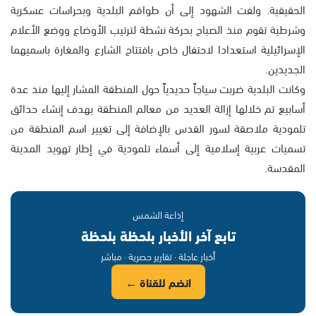
الحقيقية. ولفت الشهود إلى أن طواقم البلدية وبحراسات عسكرية
وشرطية تقوم منذ الصباح بحركة نشطة لترتيب الأوضاع ووضع الأعلام
الإسرائيلية استعدادا لاحتفال خاص بافتتاح الشارع والمغارة باسميهما
الجديدين.
وكانت البلدية ضربت سياجاً حديدياً حول المنطقة المشار إليها منذ عدة
أسابيع تم خلالها إزالة العديد من معالم المنطقة بهدف إنشاء حدائق
تلمودية ملاصقة لسور القدس بالإضافة إلى تغيير اسم المنطقة من
تسميات عربية إسلامية إلى أسماء تلمودية في إطار تهويد المدينة
المقدسة.
إذاعة الشمس
تابع آخر الأخبار بلحظة بلحظة
أخبار عاجلة · تقارير حصرية · مباشر
انضم للقناة ←