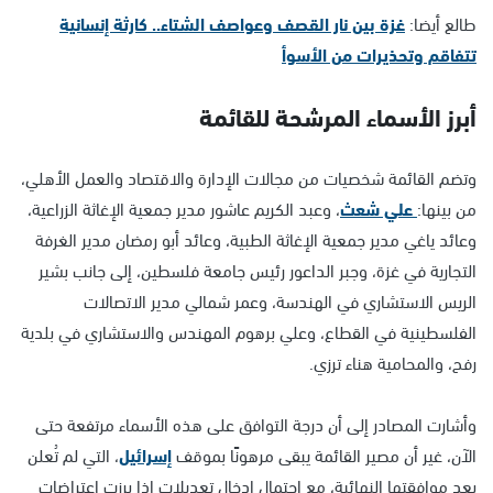
طالع أيضا:
غزة بين نار القصف وعواصف الشتاء.. كارثة إنسانية
تتفاقم وتحذيرات من الأسوأ
أبرز الأسماء المرشحة للقائمة
وتضم القائمة شخصيات من مجالات الإدارة والاقتصاد والعمل الأهلي،
من بينها:
علي شعث
، وعبد الكريم عاشور مدير جمعية الإغاثة الزراعية،
وعائد ياغي مدير جمعية الإغاثة الطبية، وعائد أبو رمضان مدير الغرفة
التجارية في غزة، وجبر الداعور رئيس جامعة فلسطين، إلى جانب بشير
الريس الاستشاري في الهندسة، وعمر شمالي مدير الاتصالات
الفلسطينية في القطاع، وعلي برهوم المهندس والاستشاري في بلدية
رفح، والمحامية هناء ترزي.
وأشارت المصادر إلى أن درجة التوافق على هذه الأسماء مرتفعة حتى
الآن، غير أن مصير القائمة يبقى مرهونًا بموقف
إسرائيل
، التي لم تُعلن
بعد موافقتها النهائية، مع احتمال إدخال تعديلات إذا برزت اعتراضات