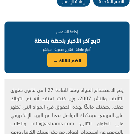
الأمم المتحدة
إعادة الإعمار
إذاعة الشمس
تابع آخر الأخبار بلحظة بلحظة
أخبار عاجلة · تقارير حصرية · مباشر
انضم للقناة ←
يتم الاستخدام المواد وفقًا للمادة 27 أ من قانون حقوق
التأليف والنشر 2007، وإن كنت تعتقد أنه تم انتهاك
حقك، بصفتك مالكًا لهذه الحقوق في المواد التي تظهر
على الموقع، فيمكنك التواصل معنا عبر البريد الإلكتروني
على العنوان التالي: info@ashams.com والطلب
بالتوقف عن استخدام المواد، مع ذكر اسمك الكامل ورقم