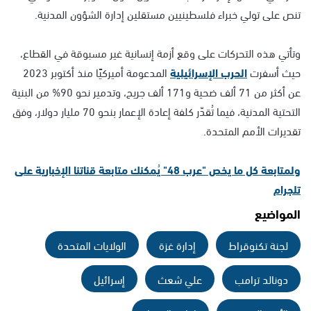
تنص على تولي خبراء فلسطينيين مستقلين إدارة الشؤون المدنية.
وتأتي هذه التحركات على وقع أزمة إنسانية غير مسبوقة في القطاع،
حيث أسفرت
الحرب الإسرائيلية
المدعومة أميركيًا منذ أكتوبر 2023
عن أكثر من 71 ألف ضحية و171 ألف جريح، وتدمير نحو 90% من البنية
التحتية المدنية، فيما تُقدّر كلفة إعادة الإعمار بنحو 70 مليار دولار، وفق
تقديرات الأمم المتحدة.
ولمتابعة كل ما يخص "عرب 48" يُمكنك متابعة قناتنا الإخبارية على
تلجرام
المواضيع
لجنة تكنوقراط
إدارة غزة
الولايات المتحدة
دونالد ترامب
علي شعث
إسرائيل