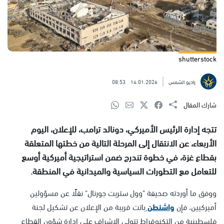
shutterstock
راديو الشمس
14.01.2026
08:53
شارك المقال
تتجه إدارة الرئيس الأميركي، دونالد ترامب، للإعلان، اليوم
الأربعاء، عن الانتقال إلى المرحلة التالية من خطتها المتعلقة
بقطاع غزة، في خطوة تندرج ضمن استراتيجية أميركية أوسع
للتعامل مع التطورات السياسية والميدانية في المنطقة.
ووفق ما أوردته صحيفة "وول ستريت جورنال" نقلًا عن مسؤولين
أميركيين، فإن
واشنطن
باتت قريبة من الإعلان عن تشكيل لجنة
فلسطينية من التكنوقراط تتولى الإشراف على إدارة شؤون القطاع