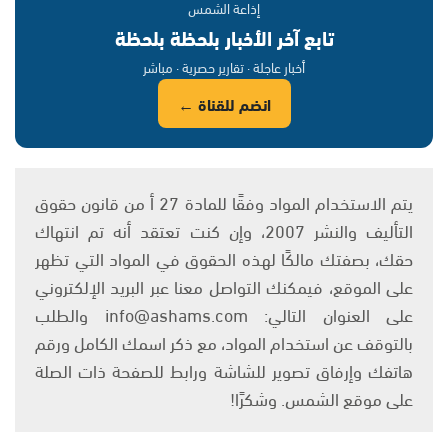
إذاعة الشمس
تابع آخر الأخبار بلحظة بلحظة
أخبار عاجلة · تقارير حصرية · مباشر
انضم للقناة ←
يتم الاستخدام المواد وفقًا للمادة 27 أ من قانون حقوق
التأليف والنشر 2007، وإن كنت تعتقد أنه تم انتهاك
حقك، بصفتك مالكًا لهذه الحقوق في المواد التي تظهر
على الموقع، فيمكنك التواصل معنا عبر البريد الإلكتروني
على العنوان التالي: info@ashams.com والطلب
بالتوقف عن استخدام المواد، مع ذكر اسمك الكامل ورقم
هاتفك وإرفاق تصوير للشاشة ورابط للصفحة ذات الصلة
على موقع الشمس. وشكرًا!