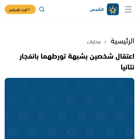
البث المباشر
الرئيسية
محليات
اعتقال شخصين بشبهة تورطهما بانفجار
نتانيا