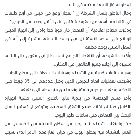
اسطوانة غاز الليلة الماضية في نتانيا.
وقال الناطق بلسان الشرطة إن "انفجارا وقع في مبنى من أربع طبقات
في نتانيا مما أسفر عن سقوط 4 قتلى على الأقل وعدد من الجرحى".
وذكرت مصادر اعلامية أن الانفجار كان قويا جدا وادى إلى انهيار المبنى
الواقع في ساحة الاستقلال في وسط المدينة، مشيرة إلى أنه في
أسفل المبنى يوجد مطعم
وأكدت الشرطة، أن الانفجار ناتج عن تسرب غاز في مقهى دال البناية،
مشيرة إلى إجلاء جميع العالقين في المكان.
وهرعت قوات كبيرة من الشرطة وسيارات الاسعاف الى مكان الحادث
وشرعت بعمليات انقاذ للجرحى الذين وصل عددهم الى 35 جريحا حتى
اللحظة وصفت جراحهم بالمتفاوتة ما بين متوسطة الى طفيفة .
وأمر قسم الهندسة في بلدية نتانيا باغلاق المبنى خشية انهياره
بالكامل كما تم اخلاء جميع الشقق السكنية، ويتوقع ان تستمر اعمال
البحث بين الانقاض حتى ساعات ظهر اليوم.
هذا واعتقلت شرطة نتانيا رجلا من سكان المدينة في الخمسين من
العمر للاشتباه فيه بقطع انبوب في خزان الغاز عمدا الامر الذي تسبب