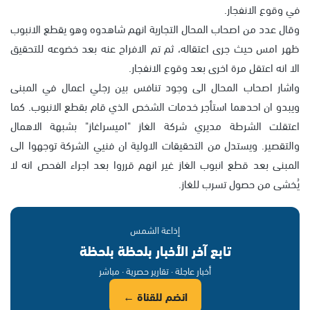
في وقوع الانفجار.
وقال عدد من اصحاب المحال التجارية انهم شاهدوه وهو يقطع الانبوب
ظهر امس حيث جرى اعتقاله، ثم تم الافراج عنه بعد خضوعه للتحقيق
الا انه اعتقل مرة اخرى بعد وقوع الانفجار.
واشار اصحاب المحال الى وجود تنافس بين رجلي اعمال في المبنى
ويبدو ان احدهما استأجر خدمات الشخص الذي قام بقطع الانبوب. كما
اعتقلت الشرطة مديري شركة الغاز "اميسراغاز" بشبهة الاهمال
والتقصير. ويستدل من التحقيقات الاولية ان فنيي الشركة توجهوا الى
المبنى بعد قطع انبوب الغاز غير انهم قرروا بعد اجراء الفحص انه لا
يُخشى من حصول تسرب للغاز.
إذاعة الشمس
تابع آخر الأخبار بلحظة بلحظة
أخبار عاجلة · تقارير حصرية · مباشر
انضم للقناة ←