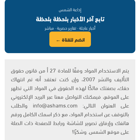
إذاعة الشمس
تابع آخر الأخبار بلحظة بلحظة
أخبار عاجلة · تقارير حصرية · مباشر
انضم للقناة ←
يتم الاستخدام المواد وفقًا للمادة 27 أ من قانون حقوق
التأليف والنشر 2007، وإن كنت تعتقد أنه تم انتهاك
حقك، بصفتك مالكًا لهذه الحقوق في المواد التي تظهر
على الموقع، فيمكنك التواصل معنا عبر البريد الإلكتروني
على العنوان التالي: info@ashams.com والطلب
بالتوقف عن استخدام المواد، مع ذكر اسمك الكامل ورقم
هاتفك وإرفاق تصوير للشاشة ورابط للصفحة ذات الصلة
على موقع الشمس. وشكرًا!