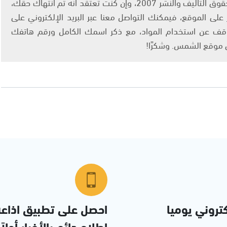
يتم الاستخدام المواد وفقًا للمادة 27 أ من قانون حقوق التأليف والنشر 2007، وإن كنت تعتقد أنه تم انتهاك حقك،
لى الموقع، فيمكنك التواصل معنا عبر البريد الإلكتروني على
info@ashams.c والطلب بالتوقف عن استخدام المواد، مع ذكر اسمك الكامل ورقم هاتفك
ى موقع الشمس. وشكرًا!
تروني يوميا
احصل على تطبيق اذاع
إطلاع دائم بالأخبار أولاً