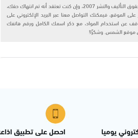
يتم الاستخدام المواد وفقًا للمادة 27 أ من قانون حقوق التأليف والنشر 2007، وإن كنت تعتقد أنه تم انتهاك حقك،
لى الموقع، فيمكنك التواصل معنا عبر البريد الإلكتروني على
info@ashams.c والطلب بالتوقف عن استخدام المواد، مع ذكر اسمك الكامل ورقم هاتفك
ى موقع الشمس. وشكرًا!
تروني يوميا
احصل على تطبيق اذاع