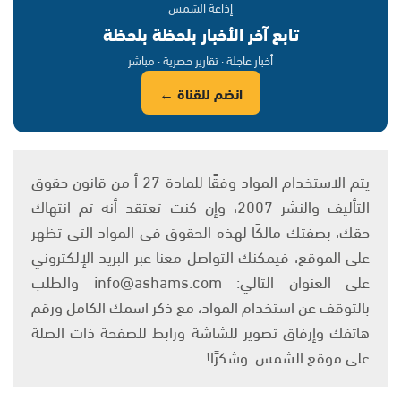
إذاعة الشمس
تابع آخر الأخبار بلحظة بلحظة
أخبار عاجلة · تقارير حصرية · مباشر
انضم للقناة ←
يتم الاستخدام المواد وفقًا للمادة 27 أ من قانون حقوق
التأليف والنشر 2007، وإن كنت تعتقد أنه تم انتهاك
حقك، بصفتك مالكًا لهذه الحقوق في المواد التي تظهر
على الموقع، فيمكنك التواصل معنا عبر البريد الإلكتروني
على العنوان التالي: info@ashams.com والطلب
بالتوقف عن استخدام المواد، مع ذكر اسمك الكامل ورقم
هاتفك وإرفاق تصوير للشاشة ورابط للصفحة ذات الصلة
على موقع الشمس. وشكرًا!