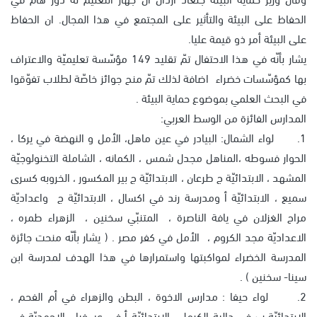
الحفاظ على البيئة والتأثير على المجتمع في هذا المجال. ان الحفاظ
على البيئة أمر ذو قيمة عليا.
يشار بأنّه في هذا الاحتفال تمّ تقليد 149 مؤسّسة تعليميّة والاعتراف
بها كمؤسّسات خضراء اضافة لذلك تمّ منح جوائز خاصّة لطلاب تفوّقوا
في البحث العلمي بموضوع حماية البيئة .
المدارس الفائزة من الوسط العربي:
1. لواء الشمال: البيادر في عين ماهل، الأمل و النهضة في يركا ،
الحوار فسوطه ،المناهل مجدل شمس ، الكمانه ، الشاملة التخنولوجيّة
المشهد ، الابتدائيّة ج طرعان ، الابتدائيّة ج بير المكسور ، الخروبه كسرى
سميع ، الابتدائيّة أ ومدرسة رند في اكسال ، الابتدائيّة ج واعداديّة
مراح الغزلان في يافة الناصرة ، المتنبّي سخنين ، الزهراء طمره ،
الاعداديّة مجد الكروم ، الأمل في كفر مصر . ( يشار بأنّه منحت جائزة
المدرسة الخضراء لمواكبتها واستمرارها في هذا الهدف لمدرسة ابن
سينا- سخنين ) .
2. لواء حيفا : مدارس الاخوة ، البطن والزهراء في أم الفحم ،
الابتدائيّة ب في دالية الكرمل ، الابتدائيّة أ في عسفيا ، الاحمديّة في