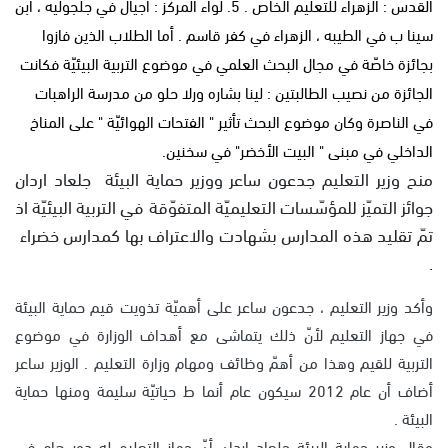
القدس : الزهراء للتعليم الخاص . 5. لواء المركز : أجيال في جلجوليه ، ابن
سينا ب في الطيبه ، الزهراء في كفر قاسم . أما الطلاب الذين فازوا
بجائزة خاصّة في مجال البحث العلمي في موضوع التربية البيئيّة فكانت
الجائزة من نصيب الطالبتين : لينا بشاره ورلا حلو من مدرسة الراهبات
في الناصرة وكان موضوع البحث تأثير " الفتحات الهوائيّة " على المناخ
الداخلي في مبنى " البيت الأخضر" في سخنين.
منح وزير التعليم جدعون ساعر ووزير حماية البيئة جلعاد اردان
جوائز التميّز للمؤسّسات التعليميّة المتفوّقة في التربية البيئيّة اذ
تمّ تقليد هذه المدارس بشهادت والاعتراف بها كمدارس خضراء
.
وأكد وزير التعليم ، جدعون ساعر على أهميّة تذويت قيم حماية البيئة
في جهاز التعليم لأنّ ذلك يتماشى مع أهداف الوزارة في موضوع
التربية للقيم وهذا من أهمّ وظائف ومهام وزارة التعليم . الوزير ساعر
أضاف أن عام 2012 سيكون عام أنما ط حياتيّة سليمة ومنها حماية
البيئة .
وقال وزير حماية البيئة جلعاد اردان أنّ جهاز التعليم له دور هام في