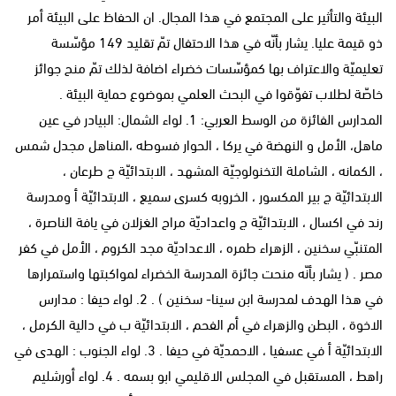
البيئة والتأثير على المجتمع في هذا المجال. ان الحفاظ على البيئة أمر
ذو قيمة عليا. يشار بأنّه في هذا الاحتفال تمّ تقليد 149 مؤسّسة
تعليميّة والاعتراف بها كمؤسّسات خضراء اضافة لذلك تمّ منح جوائز
خاصّة لطلاب تفوّقوا في البحث العلمي بموضوع حماية البيئة .
المدارس الفائزة من الوسط العربي: 1. لواء الشمال: البيادر في عين
ماهل، الأمل و النهضة في يركا ، الحوار فسوطه ،المناهل مجدل شمس
، الكمانه ، الشاملة التخنولوجيّة المشهد ، الابتدائيّة ج طرعان ،
الابتدائيّة ج بير المكسور ، الخروبه كسرى سميع ، الابتدائيّة أ ومدرسة
رند في اكسال ، الابتدائيّة ج واعداديّة مراح الغزلان في يافة الناصرة ،
المتنبّي سخنين ، الزهراء طمره ، الاعداديّة مجد الكروم ، الأمل في كفر
مصر . ( يشار بأنّه منحت جائزة المدرسة الخضراء لمواكبتها واستمرارها
في هذا الهدف لمدرسة ابن سينا- سخنين ) . 2. لواء حيفا : مدارس
الاخوة ، البطن والزهراء في أم الفحم ، الابتدائيّة ب في دالية الكرمل ،
الابتدائيّة أ في عسفيا ، الاحمديّة في حيفا . 3. لواء الجنوب : الهدى في
راهط ، المستقبل في المجلس الاقليمي ابو بسمه . 4. لواء أورشليم