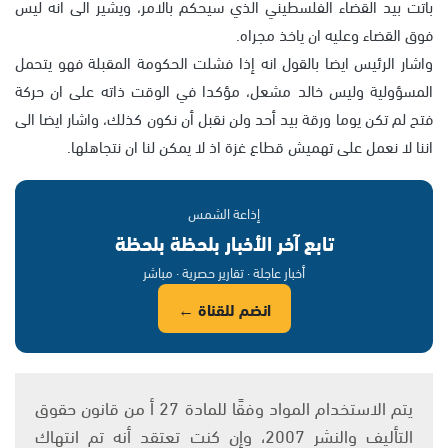
باتت بيد القضاء الفلسطيني الذي سيحكم بالامر، ويشير الى انه ليس
فوق القضاء وعليه ان ياخذ مجراه.
واشار الرئيس ايضا بالقول انه إذا فشلت الحكومة المقبلة فهو يتحمل
المسؤولية وليس خالد مشعل، مؤكدا في الوقت ذاته على ان حركة
فتح لم تكن يوما ورقة بيد أحد ولن نقبل أن نكون كذلك، واشار ايضا الى
اننا لا نعمل على تهميش قطاع غزة اذ لا يمكن لنا ان نتجاهلها.
إذاعة الشمس
تابع آخر الأخبار بلحظة بلحظة
أخبار عاجلة · تقارير حصرية · مباشر
انضم للقناة ←
يتم الاستخدام المواد وفقًا للمادة 27 أ من قانون حقوق
التأليف والنشر 2007، وإن كنت تعتقد أنه تم انتهاك