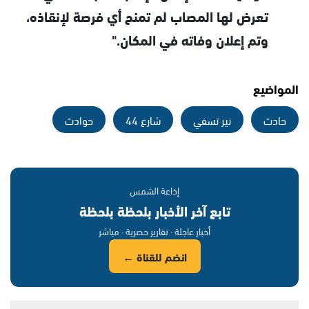
تعرض لها المصاب لم تمنح أي فرصة لإنقاذه،
وتم إعلان وفاته في المكان."
المواضيع
حادث
نير تسفي
شارع 44
حوادث
إذاعة الشمس
تابع آخر الأخبار بلحظة بلحظة
أخبار عاجلة · تقارير حصرية · مباشر
انضم للقناة ←