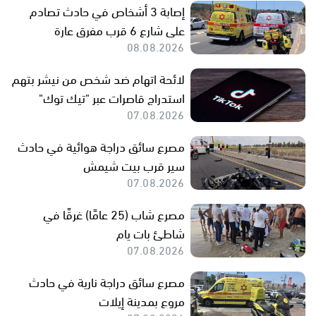
إصابة 3 أشخاص في حادث تصادم
على شارع 6 قرب مفرق عارة
08.08.2026
لائحة اتهام ضد شخص من نيشر بتهم
استدراج قاصرات عبر "تيك توك"
07.08.2026
مصرع سائق دراجة هوائية في حادث
سير قرب بيت شيمش
07.08.2026
مصرع شاب (25 عامًا) غرقًا في
شاطئ بات يام
07.08.2026
مصرع سائق دراجة نارية في حادث
مروع بمدينة إيلات