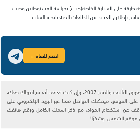
اجه حارقه على السيارة الخاصة(جيب) بحراسة المستوطنين وجيب
باشر بإطلاق العديد من الطلقات الحيه باتجاه الشاب.
انضم للقناة ←
يتم الاستخدام المواد وفقًا للمادة 27 أ من قانون حقوق التأليف والنشر 2007، وإن كنت تعتقد أنه تم انتهاك حقك،
لى الموقع، فيمكنك التواصل معنا عبر البريد الإلكتروني على
info@ashams.c والطلب بالتوقف عن استخدام المواد، مع ذكر اسمك الكامل ورقم هاتفك
ى موقع الشمس. وشكرًا!