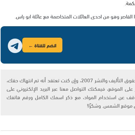
كمة.
القاصر وهو من احدى العائلات المتخاصمة مع عائلة ابو راس.
انضم للقناة ←
يتم الاستخدام المواد وفقًا للمادة 27 أ من قانون حقوق التأليف والنشر 2007، وإن كنت تعتقد أنه تم انتهاك حقك،
لى الموقع، فيمكنك التواصل معنا عبر البريد الإلكتروني على
info@ashams.c والطلب بالتوقف عن استخدام المواد، مع ذكر اسمك الكامل ورقم هاتفك
ى موقع الشمس. وشكرًا!