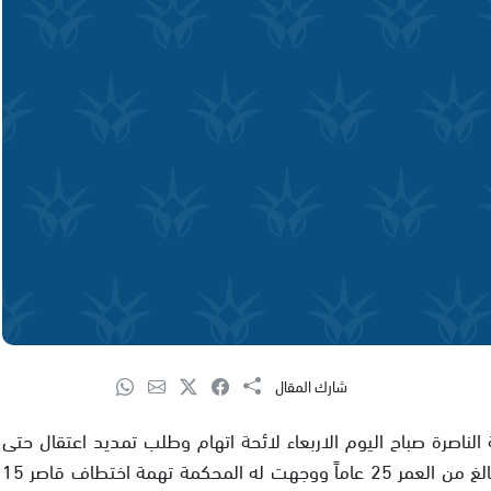
شارك المقال
الناصرة صباح اليوم الاربعاء لائحة اتهام وطلب تمديد اعتقال حتى
انتهاء الاجراءات القضائية بحق الشاب احمد ابو راس البالغ من العمر 25 عاماً ووجهت له المحكمة تهمة اختطاف قاصر 15