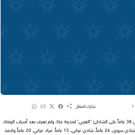
1
شارك المقال
عثرت الشرطة صباح اليوم الأربعاء على جثة الشاب حمادة عرابي 38 عاماً على الشاطئ "الغربي" لمدينة عكا، ولم تعرف بعد أسباب الوفاة،
فيما وصلت الى المكان قوات من الشرطة وباشرت بالتحقيق. شادي سوري، 26 عاماً، شادي عرابي، 15 عاماً، مراد عرابي، 20 عاماً واحمد