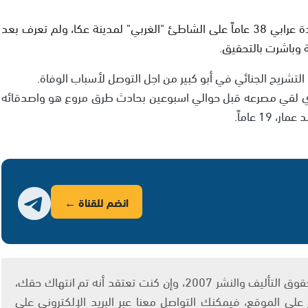
عثرت الشرطة صباح اليوم الأربعاء على جثة الشاب حمادة عرابي 38 عاماً على الشاطئ "الغربي" لمدينة عكا، ولم تعرف بعد
 وباشرت بالتحقيق.
تشريح الجنائي في أبو كبير من اجل التوصل لأسباب الوفاة.
 لقي مصرعه قبل حوالي اسبوعين بحادث طرق مروع هو واصدقائه
انضم للقناة ←
يتم الاستخدام المواد وفقًا للمادة 27 أ من قانون حقوق التأليف والنشر 2007، وإن كنت تعتقد أنه تم انتهاك حقك،
لى الموقع، فيمكنك التواصل معنا عبر البريد الإلكتروني على