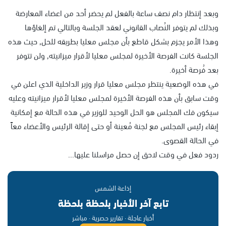
وبعد إنتظار دام نصف ساعة بالفعل لم يحضر أحد من اعضاء المعارضة
وبذلك لم يتوفر النُصاب القانوني لعقد الجلسة وبالتالي تم إلغاؤها
وهذا الأمر يجزم بشكل قاطع بأن مجلس معليا بطريقه للحل, حيث هذه
الجلسة كانت الفرصة الأخيرة لمجلس معليا لأقرار ميزانيته, ولن تتوفر
بعد فُرصة أخيرة.
في هذه الوضعية ينتظر مجلس معليا قرار وزير الداخلية الذي اعلن في
وقت سابق بأن هذه الفرصة الأخيرة لمجلس معليا لأقرار ميزانيته وعليه
سيكون فك المجلس هو الحل الوحيد للوزير في هذه الحالة مع إمكانية
إبقاء رئيس المجلس مع لجنة مُعينة أو حتى إقالة الرئيس والأعضاء معاً
في الحالة القصوى.
ردود فعل في وقت لاحق إن حصل مراسلنا عليها...
إذاعة الشمس
تابع آخر الأخبار بلحظة بلحظة
أخبار عاجلة · تقارير حصرية · مباشر