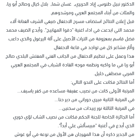
الدكتور نبيل طنوس, إياد الحريري, غسان شما, بلال كيال وصالح أبو ريا،
والمئات من أبناء المجتمع العربي ومرشدوهم.
قبل إعلان النتائج استضاف مسرح الاحتفال ضيفي الشرف الفنانة آلاء
محمد التي ابدعت في اداء اغنية "دقوا المهابيج". وأبدع الضيف محمد
فضل قاسم بمعزوفة من التراث الأصيل على آلة اليرغول والذي داعب
وأثار مشاعر كل من تواجد في قاعة الاحتفال.
هذا وعمل على تنظيم الاحتفال من الجانب الفني المفتش البلدي صالح
أبو ريا في ما واكبه ونظمه موجه القادة الشباب في المجتمع العربي
المربي مصطفى خليل.
أما النتائج فكانت على النحو التالي:
المرتبة الأولى كانت من نصيب عفيفة مساعده من كفر ياسيف...
في المرتبة الثانية ميري حوراني من دير حنا...
في المرتبة الثالثة نور زبيدات من سخنين...
أما الجائزة الخاصة للجنة الحكم فكانت من نصيب الشاب لؤي خوري
الذي أبدع في أغنية "مبيسألش علي أبداً".
من الجدير ذكره أن هذا المهرجان هن الأول من نوعه في أبو غوش