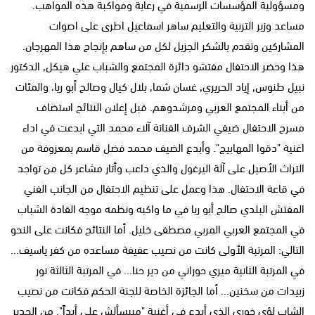
ومسؤولية المؤسسات الرسمية في رعاية ومواكبة هذه المواهب.
مساعد وزير التربية والتعليم ساهر اسماعيل اطرى على اصوات
المشاركين وتقدم بالشكر الجزيل لكل من ساهم بإنجاح هذا المهرجان.
هذا وحضر الاحتفال مفتشو دائرة المجتمع والشباب علي هيكل, الدكتور
نبيل طنوس, إياد الحريري, غسان شما, بلال كيال وصالح أبو ريا، والمئات
من أبناء المجتمع العربي ومرشدوهم. قبل إعلان النتائج استضاف
مسرح الاحتفال ضيفي الشرف الفنانة آلاء محمد التي ابدعت في اداء
اغنية "دقوا المهابيج". وأبدع الضيف محمد فضل قاسم بمعزوفة من
التراث الأصيل على آلة اليرغول والذي داعب وأثار مشاعر كل من تواجد
في قاعة الاحتفال. هذا وعمل على تنظيم الاحتفال من الجانب الفني
المفتش البلدي صالح أبو ريا في ما واكبه ونظمه موجه القادة الشباب
في المجتمع العربي المربي مصطفى خليل. أما النتائج فكانت على النحو
التالي: المرتبة الأولى كانت من نصيب عفيفة مساعده من كفر ياسيف...
في المرتبة الثانية ميري حوراني من دير حنا... في المرتبة الثالثة نور
زبيدات من سخنين... أما الجائزة الخاصة للجنة الحكم فكانت من نصيب
الشاب لؤي خوري الذي أبدع في أغنية "مبيسألش علي أبداً". من الجدير