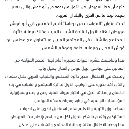
ذكره أن هذا المهرجان هن الأول من نوعه في أبو غوش والتي تعتبر
بعيدة نوعاً ما عن القرى والبلدان العربية.
تحت عنوان "المواهب من يرعاها" أقيم الخميس في أبو غوش
مهرجان الغناء الأول للقادة الشباب العرب وذلك برعاية دائرة
المجتمع والشباب في المجتمع العربي وبالتعاون مع مجلس ابو
غوش المحلي وبرعاية اذاعة وموقع الشمس.
هذا وتنافست عشرة اصوات متميزة أمام لجنة الحكم المؤلفة من
الفنانين علي عباسي, نبيل عوض والفنان جميل رباح.
وتحدث في الاحتفال مدير دائرة المجتمع والشباب المربي جلال صفدي
والذي أكد بدوره على الواجب الاول لدائرة المجتمع والشباب في بناء
الانسان وإعطائه الحق في اختيار ميوله الفنية وعن واجب ومسؤولية
المؤسسات الرسمية في رعاية ومواكبة هذه المواهب.
مساعد وزير التربية والتعليم ساهر اسماعيل اطرى على اصوات
المشاركين وتقدم بالشكر الجزيل لكل من ساهم بإنجاح هذا المهرجان.
هذا وحضر الاحتفال مفتشو دائرة المجتمع والشباب علي هيكل,