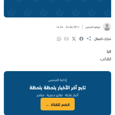
موقع الشمس
24.06.2011
14:24
شارك المقال
البا
ابلالب
إذاعة الشمس
تابع آخر الأخبار بلحظة بلحظة
أخبار عاجلة · تقارير حصرية · مباشر
انضم للقناة ←