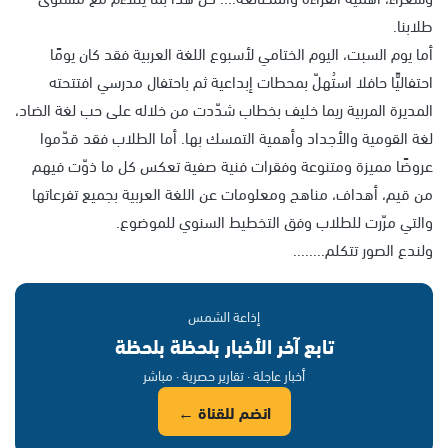
طلابنا.
أما يوم السبت، اليوم الختامي لأسبوع اللغة العربية فقد كان يومًا
احتفاليًّا حافلا استُهلّ بمحطات إبداعية ثم باحتفال مدرسي افتتحته
المديرة المربية ريما خليف بخطاب شدّدت من خلاله على حب لغة الضاد،
لغة القومية والأجداد وأهمية التمسك بها. أما الطلاب فقد قدّموا
عروضًا مميزة ومتنوعة وفقرات فنية صفية تعكس كل ما ذوّت فيهم
من قيم، أهداف، مناهج ومعلومات عن اللغة العربية بجميع تفرعاتها
والتي مرّرت للطلاب وفق التخطيط السنوي للموضوع.
ولندع الصور تتكلم........
إذاعة الشمس
تابع آخر الأخبار بلحظة بلحظة
أخبار عاجلة · تقارير حصرية · مباشر
انضم للقناة ←