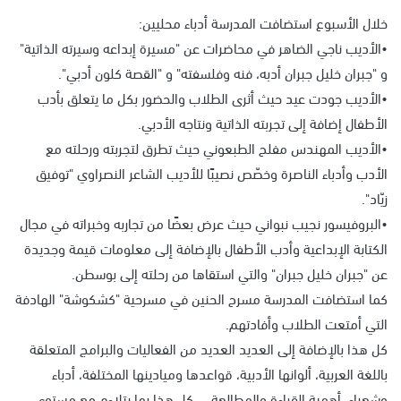
خلال الأسبوع استضافت المدرسة أدباء محليين:
•الأديب ناجي الضاهر في محاضرات عن "مسيرة إبداعه وسيرته الذاتية"
و "جبران خليل جبران أدبه، فنه وفلسفته" و "القصة كلون أدبي".
•الأديب جودت عيد حيث أثرى الطلاب والحضور بكل ما يتعلق بأدب
الأطفال إضافة إلى تجربته الذاتية ونتاجه الأدبي.
•الأديب المهندس مفلح الطبعوني حيث تطرق لتجربته ورحلته مع
الأدب وأدباء الناصرة وخصّص نصيبًا للأديب الشاعر النصراوي "توفيق
زيّاد".
•البروفيسور نجيب نبواني حيث عرض بعضًا من تجاربه وخبراته في مجال
الكتابة الإبداعية وأدب الأطفال بالإضافة إلى معلومات قيمة وجديدة
عن "جبران خليل جبران" والتي استقاها من رحلته إلى بوسطن.
كما استضافت المدرسة مسرح الحنين في مسرحية "كشكوشة" الهادفة
التي أمتعت الطلاب وأفادتهم.
كل هذا بالإضافة إلى العديد العديد من الفعاليات والبرامج المتعلقة
باللغة العربية، ألوانها الأدبية، قواعدها وميادينها المختلفة، أدباء
وشعراء، أهمية القراءة والمطالعة.... كل هذا بما يتلاءم مع مستوى