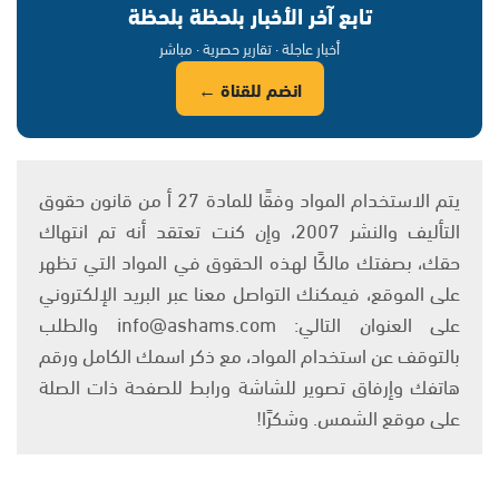
تابع آخر الأخبار بلحظة بلحظة
أخبار عاجلة · تقارير حصرية · مباشر
انضم للقناة ←
يتم الاستخدام المواد وفقًا للمادة 27 أ من قانون حقوق
التأليف والنشر 2007، وإن كنت تعتقد أنه تم انتهاك
حقك، بصفتك مالكًا لهذه الحقوق في المواد التي تظهر
على الموقع، فيمكنك التواصل معنا عبر البريد الإلكتروني
على العنوان التالي: info@ashams.com والطلب
بالتوقف عن استخدام المواد، مع ذكر اسمك الكامل ورقم
هاتفك وإرفاق تصوير للشاشة ورابط للصفحة ذات الصلة
على موقع الشمس. وشكرًا!