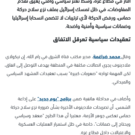
النار في قطاع غزة، وسط تعثر سياسي وأمني يعيق تقدم
المفاوضات، في ظل تمسك إسرائيل بملف نزع سلاح حركة
حماس، ورفض الحركة لأي ترتيبات لا تتضمن انسحابا إسرائيليا
وضمانات سياسية وأمنية واضحة.
تعقيدات سياسية تعرقل الاتفاق
وقال
محمد ضراغمة
، مدير مكتب قناة الشرق في رام الله، إن نيكولاي
ملادينوف يجري اتصالات مكثفة في المنطقة بهدف التوصل إلى اتفاق،
لكن المهمة تواجه "صعوبات كبيرة" بسبب تعقيدات المشهد السياسي
والميداني.
وأضاف في مداخلة هاتفية ضمن
برنامج "يوم جديد"
على إذاعة
الشمس، أن تصريحات ملادينوف الأخيرة بشأن ضرورة نزع سلاح حركة
حماس تعكس جوهر الأزمة، معتبرا أن هذا الطرح "معقد وسياسي
ويحتاج إلى ضمانات"، خاصة في ظل استمرار العمليات العسكرية
والاغتيالات داخل قطاع غزة.