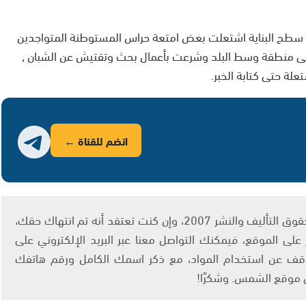
لى سطح البناية اشتعلت بعض امتعة حراس المستوطنة المتواجدين
الى منطقة وسط البلد وشرعت بأعمال بحث وتقتيش عن الشبان ,
لة حتى كتابة الخبر.
انضم للقناة ←
يتم الاستخدام المواد وفقًا للمادة 27 أ من قانون حقوق التأليف والنشر 2007، وإن كنت تعتقد أنه تم انتهاك حقك،
لى الموقع، فيمكنك التواصل معنا عبر البريد الإلكتروني على
info@ashams.c والطلب بالتوقف عن استخدام المواد، مع ذكر اسمك الكامل ورقم هاتفك
ى موقع الشمس. وشكرًا!