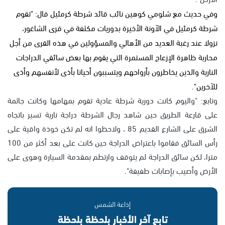
وفي حديث مع شلومي كوهين نائب قائد شرطة كرمئيل قال: "تقوم
شرطة كرمئيل في الآونة الأخيرة بدوريات مكثفة في قرى الشاغور،
نزولا عند رغبة العديد من الأهالي والمسؤولين في هذه القرى من أجل
محاربة ظاهرة الإزعاج المستمرة التي يقوم بها بعض سائقي الدراجات
النارية والذين يخاطرون بأرواحهم ويتسببون أحيانا بأذى لأنفسهم وأذى
للآخرين".
وتابع: "واليوم كانت دورية شرطة عادية تقوم بمهامها وكانت جاثمة
على قارعة الطريق حين شاهد رجال الشرطة دراجة نارية تسير باتجاه
الشرق على الشارع القديم 85 ، ولاحظوا انه لم تكن خوذة واقية على
رأس السائق فقاموا باعتراض الدراجة حين كانت على بعد أكثر من 100
مترا، لكن سائق الدراجة لم يتوقف وارتطم بمقدمة السيارة وهوى على
الأرض وأصيب بإصابات طفيفة".
إذاعة الشمس
تابع آخر الأخبار بلحظة بلحظة