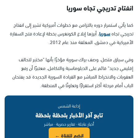
انفتاح تدريجي تجاه سوريا
كما يأتي استمرار دوره بالتزامن مع خطوات أميركية تشير إلى انفتاح
تدريجي تجاه
سوريا
، أبرزها إبلاغ الكونغرس بخطة لإعادة فتح السفارة
الأميركية في دمشق، المغلقة منذ عام 2012.
وفي سياق متصل، وصف براك سورية مؤخرًا بأنها "مختبر لتحالف
إقليمي جديد" قائم على الدبلوماسية والتكامل، معتبرًا أن رفع
العقوبات والانخراط المباشر مع القيادة السورية الجديدة قد يفتحان
الباب أمام مرحلة أكثر استقرارًا وتعاونًا في المنطقة.
إذاعة الشمس
تابع آخر الأخبار بلحظة بلحظة
أخبار عاجلة · تقارير حصرية · مباشر
انضم للقناة ←