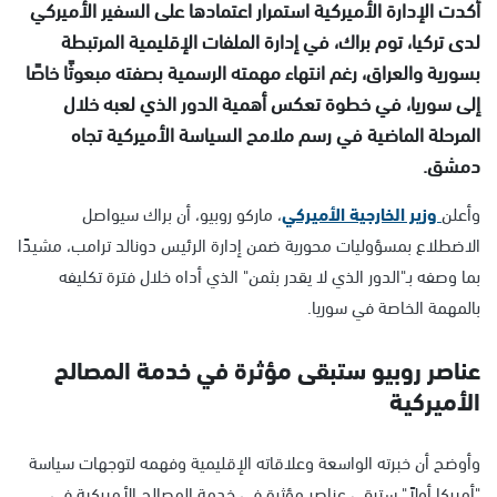
أكدت الإدارة الأميركية استمرار اعتمادها على السفير الأميركي
لدى تركيا، توم براك، في إدارة الملفات الإقليمية المرتبطة
بسورية والعراق، رغم انتهاء مهمته الرسمية بصفته مبعوثًا خاصًا
إلى سوريا، في خطوة تعكس أهمية الدور الذي لعبه خلال
المرحلة الماضية في رسم ملامح السياسة الأميركية تجاه
دمشق.
وأعلن
وزير الخارجية الأميركي
، ماركو روبيو، أن براك سيواصل
الاضطلاع بمسؤوليات محورية ضمن إدارة الرئيس دونالد ترامب، مشيدًا
بما وصفه بـ"الدور الذي لا يقدر بثمن" الذي أداه خلال فترة تكليفه
بالمهمة الخاصة في سوريا.
عناصر روبيو ستبقى مؤثرة في خدمة المصالح
الأميركية
وأوضح أن خبرته الواسعة وعلاقاته الإقليمية وفهمه لتوجهات سياسة
"أميركا أولاً" ستبقى عناصر مؤثرة في خدمة المصالح الأميركية في