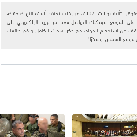
يتم الاستخدام المواد وفقًا للمادة 27 أ من قانون حقوق التأليف والنشر 2007، وإن كنت تعتقد أنه تم انتهاك حقك،
لى الموقع، فيمكنك التواصل معنا عبر البريد الإلكتروني على
info@ashams.c والطلب بالتوقف عن استخدام المواد، مع ذكر اسمك الكامل ورقم هاتفك
ى موقع الشمس. وشكرًا!