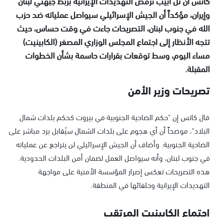
كاتس أن تل أبيب ترفض التهديدات الإيرانية بربط جبهتي لبنان
وإيران، مؤكداً أن الجيش الإسرائيلي سيواصل عملياته ضد حزب
الله في جنوب لبنان، التصريحات جاءت في وقت حساس، حيث
تتجه الأنظار إلى اجتماع المجلس الوزاري المصغر (الكابينيت)
مساء اليوم، وسط توقعات بقرارات حاسمة بشأن الخطوات
المقبلة.
تصريحات وزير الأمن
قال كاتس إن "حكم الضاحية الجنوبية في بيروت كحكم بلدات شمال
البلاد"، موضحاً أن أي هجوم على بلدات الشمال سيُقابل برد مباشر على
الضاحية الجنوبية. وأضاف أن الجيش الإسرائيلي لن يتراجع عن عملياته
في جنوب لبنان، وأنه سيواصل العمل لضمان أمن البلدات الحدودية.
هذه التصريحات تعكس إصرار المؤسسة الأمنية على مواجهة
التهديدات الإيرانية وحلفائها في المنطقة.
اجتماع الكابينيت المرتقب