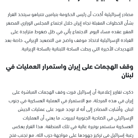
مصادر إسرائيلية أكدت أن رئيس الحكومة بنيامين نتنياهو سيتخذ القرار
بشأن الخطوات المقبلة تجاه إيران خلال اجتماع المجلس الوزاري المصغر
المقرر عقده مساء اليوم. الاجتماع يأتي في ظل ضغوط متزايدة على
القيادة الإسرائيلية لاتخاذ موقف واضح من التصعيد الإيراني، خاصة بعد
التهديدات الأخيرة التي ربطت الساحة اللبنانية بالساحة الإيرانية.
وقف الهجمات على إيران واستمرار العمليات في
لبنان
ذكرت تقارير إعلامية أن إسرائيل قررت وقف الهجمات المباشرة على
إيران في هذه المرحلة، مع الاستمرار في العملية العسكرية في جنوب
لبنان. وأشارت المصادر إلى أنه لا توجد قيود على عمليات الجيش
الإسرائيلي في الضاحية الجنوبية لبيروت، ما يعني أن العمليات
العسكرية ستستمر بوتيرة عالية في تلك المنطقة. هذا القرار يعكس
رغبة إسرائيل في تركيز جهودها على مواجهة حزب الله، مع تجنب فتح