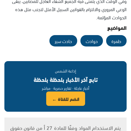
وفي الوقت الذي يتمنى فيه الجميع الشفاء العاجل للمصابين، يبقى
الوعي المروري والالتزام بالقوانين السبيل الأمثل لتجنب مثل هذه
الحوادث المؤلمة.
المواضيع
طمرة
حوادث
حادث سير
إذاعة الشمس
تابع آخر الأخبار بلحظة بلحظة
أخبار عاجلة · تقارير حصرية · مباشر
انضم للقناة ←
يتم الاستخدام المواد وفقًا للمادة 27 أ من قانون حقوق