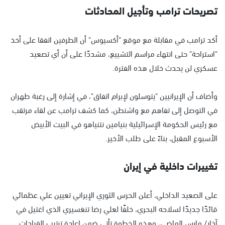
تصريحات ترامب وتأجيل المحادثات
أكد ترامب في مقابلة مع موقع "أكسيوس" أن الطرفين اتفقا على أخذ
"استراحة" حتى انتهاء مراسم التشييع، مشددًا على أن أي تصعيد
عسكري لن يحدث خلال هذه الفترة.
وأضاف أن الإيرانيين "يتوسلون لإبرام اتفاق"، في إشارة إلى رغبة طهران
في التوصل إلى تفاهم مع واشنطن، كما كشف ترامب عن لقاء مرتقب
مع رئيس الحكومة الإسرائيلية بنيامين نتنياهو في البيت الأبيض
الأسبوع المقبل، بناءً على طلب الأخير.
تغييرات داخلية في إيران
على الصعيد الداخلي، أعلن الحرس الثوري الإيراني تعيين علي عظمائي
قائدًا جديدًا لسلاحه البحري، خلفًا لعلي رضا تنغسيري الذي اغتيل في
آذار/ مارس الماضي، وهذه الخطوة تأتي ضمن إعادة ترتيب القيادات