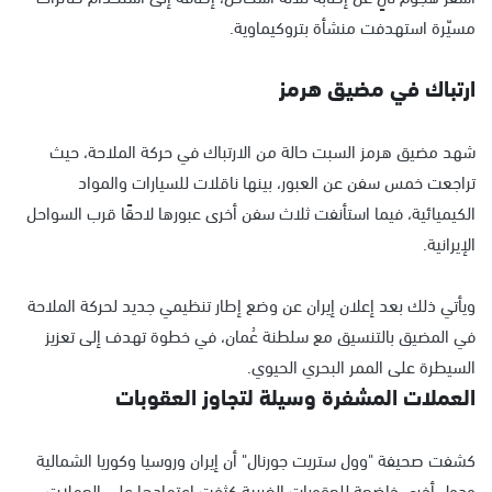
مسيّرة استهدفت منشأة بتروكيماوية.
ارتباك في مضيق هرمز
شهد مضيق هرمز السبت حالة من الارتباك في حركة الملاحة، حيث
تراجعت خمس سفن عن العبور، بينها ناقلات للسيارات والمواد
الكيميائية، فيما استأنفت ثلاث سفن أخرى عبورها لاحقًا قرب السواحل
الإيرانية.
ويأتي ذلك بعد إعلان إيران عن وضع إطار تنظيمي جديد لحركة الملاحة
في المضيق بالتنسيق مع سلطنة عُمان، في خطوة تهدف إلى تعزيز
السيطرة على الممر البحري الحيوي.
العملات المشفرة وسيلة لتجاوز العقوبات
كشفت صحيفة "وول ستريت جورنال" أن إيران وروسيا وكوريا الشمالية
ودول أخرى خاضعة للعقوبات الغربية كثفت اعتمادها على العملات