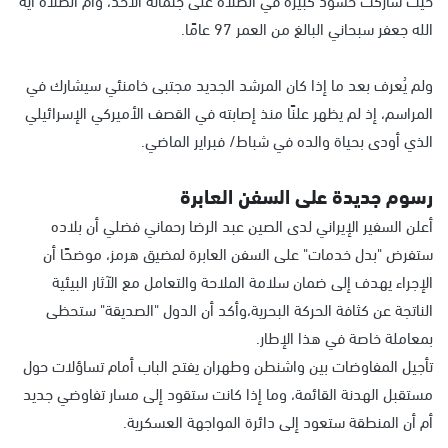
الله جعفر سبحاني البالغ من العمر 97 عامًا.
ولم يُعرف بعد ما إذا كان المرشد الجديد مجتبى خامنئي سيشارك في
المراسم، إذ لم يظهر علنًا منذ إصابته في القصف الأميركي الإسرائيلي
الذي أودى بحياة والده في شباط/ فبراير الماضي.
رسوم جديدة على السفن العابرة
أعلن السفير الإيراني لدى الصين عبد الرضا رحماني فضلي أن بلاده
ستفرض "بدل خدمات" على السفن العابرة لمضيق هرمز، موضحًا أن
الإجراء يهدف إلى ضمان سلامة الملاحة والتعامل مع الآثار البيئية
الناتجة عن كثافة الحركة البحرية،وأكد أن الدول "الصديقة" ستحظى
بمعاملة خاصة في هذا الإطار.
تأجيل المفاوضات بين واشنطن وطهران يفتح الباب أمام تساؤلات حول
مستقبل الهدنة القائمة، وما إذا كانت ستقود إلى مسار تفاوضي جديد
أم أن المنطقة ستعود إلى دائرة المواجهة العسكرية.