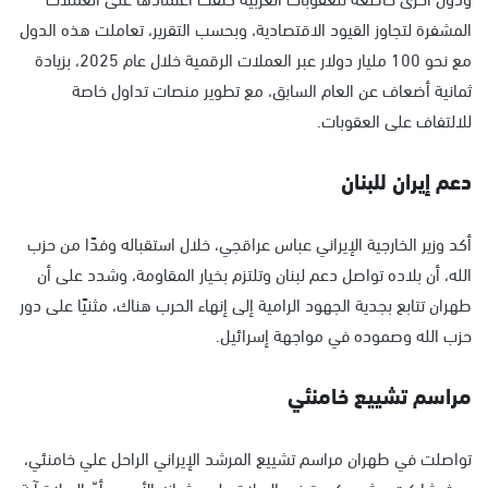
المشفرة لتجاوز القيود الاقتصادية، وبحسب التقرير، تعاملت هذه الدول
مع نحو 100 مليار دولار عبر العملات الرقمية خلال عام 2025، بزيادة
ثمانية أضعاف عن العام السابق، مع تطوير منصات تداول خاصة
للالتفاف على العقوبات.
دعم إيران للبنان
أكد وزير الخارجية الإيراني عباس عراقجي، خلال استقباله وفدًا من حزب
الله، أن بلاده تواصل دعم لبنان وتلتزم بخيار المقاومة، وشدد على أن
طهران تتابع بجدية الجهود الرامية إلى إنهاء الحرب هناك، مثنيًا على دور
حزب الله وصموده في مواجهة إسرائيل.
مراسم تشييع خامنئي
تواصلت في طهران مراسم تشييع المرشد الإيراني الراحل علي خامنئي،
حيث شاركت حشود كبيرة في الصلاة على جثمانه الأحد، وأمّ الصلاة آية