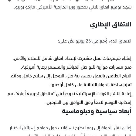
شهد توقيع اتفاق ثلاثي بحضور وزير الخارجية الأميركي ماركو روبيو.
الاتفاق الإطاري
الاتفاق الذي وُقع في 26 يونيو نصّ على:
إنشاء مجموعات عمل مشتركة لإعداد اتفاق شامل للسلام والأمن.
فتح مسارات موازية للتواصل المباشر والمستمر برعاية أميركية.
التزام الطرفين بالعمل بحسن نية حتى التوصل إلى سلام كامل ودائم.
تعزيز سلطة الدولة اللبنانية على كامل أراضيها.
إعادة انتشار القوات الإسرائيلية تدريجياً في "مناطق تجريبية أولية"، مع
إمكانية التوسع لاحقاً وفق التوافق بين الطرفين.
أبعاد سياسية ودبلوماسية
إعلان نقل الجولة إلى روما يطرح تساؤلات حول دوافع إسرائيل لاختيار
العاصمة الإيطالية، خصوصاً أن واشنطن كانت الراعي الأساسي