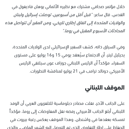
خلال مؤتمر صحافي مشترك مع نظيره الألماني يوهان فاديفول في
القدس، قال ساعر:
"قبل أقل من أسبوعين، توصلت إسرائيل ولبنان
والولايات المتحدة إلى اتفاق إطاري تاريخي، ومن المقرر أن تتواصل هذه
المحادثات الأسبوع المقبل في روما."
وفي السياق ذاته، كشف السفير الإسرائيلي لدى الولايات المتحدة،
يحيئيل ليتر، أن الاجتماع سيُعقد يومي 15 و16 يوليو على مستوى
السفراء، مؤكداً أن الرئيس اللبناني جوزاف عون سيلتقي الرئيس
الأميركي دونالد ترامب في 21 يوليو لمناقشة التطورات.
الموقف اللبناني
على الجانب الآخر، نقلت مصادر دبلوماسية للتلفزيون العربي أن الوفد
اللبناني أبلغ الجانب الأميركي رفضه نقل المفاوضات إلى روما، مؤكداً
تمسكه بعقدها في واشنطن، وهذا الموقف يعكس رغبة بيروت في
الحفاظ على إطار التفاوض الذي تم التوصل إليه الشهر الماضي، والذي