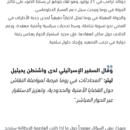
دونالد ترامب في 21 يوليو، وهو لقاء يُتوقع أن يسلط الضوء على نتائج
الجولة في روما ويبحث سبل دعم المسار الدبلوماسي.
والجولة المقبلة في روما تمثل اختباراً حقيقياً لمدى جدية الأطراف في
المضي نحو تسوية شاملة، وسط تحديات سياسية وأمنية معقدة، ورغم
الخلاف حول مكان انعقادها، فإن مجرد استمرار الحوار يعكس رغبة
دولية في تجنب التصعيد وإيجاد حلول سلمية.
وقال السفير الإسرائيلي لدى واشنطن يحيئيل
ليتر:
"المحادثات في روما فرصة لمواصلة النقاش
حول القضايا الأمنية والحدودية، وتعزيز الاستقرار
عبر الحوار المباشر."
وبهذا، يبقى السؤال مفتوحاً حول ما إذا كانت العاصمة الإيطالية ستنجح