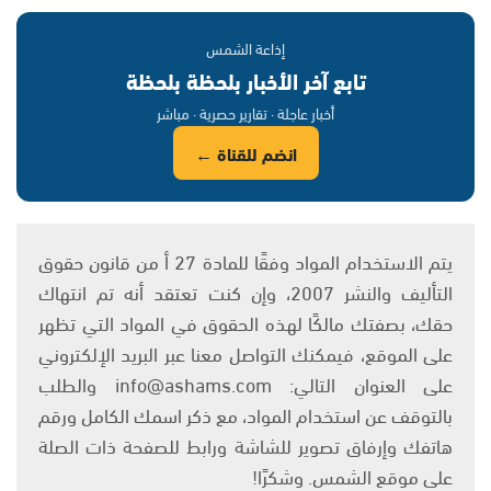
إذاعة الشمس
تابع آخر الأخبار بلحظة بلحظة
أخبار عاجلة · تقارير حصرية · مباشر
انضم للقناة ←
يتم الاستخدام المواد وفقًا للمادة 27 أ من قانون حقوق
التأليف والنشر 2007، وإن كنت تعتقد أنه تم انتهاك
حقك، بصفتك مالكًا لهذه الحقوق في المواد التي تظهر
على الموقع، فيمكنك التواصل معنا عبر البريد الإلكتروني
على العنوان التالي: info@ashams.com والطلب
بالتوقف عن استخدام المواد، مع ذكر اسمك الكامل ورقم
هاتفك وإرفاق تصوير للشاشة ورابط للصفحة ذات الصلة
على موقع الشمس. وشكرًا!