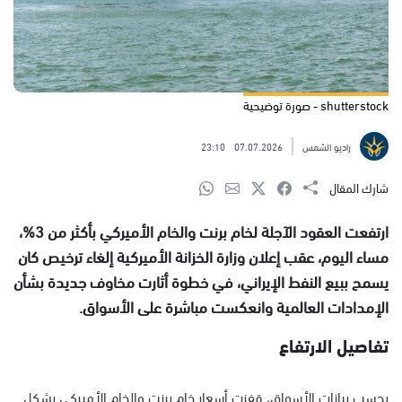
shutterstock - صورة توضيحية
راديو الشمس
07.07.2026
23:10
شارك المقال
ارتفعت العقود الآجلة لخام برنت والخام الأميركي بأكثر من 3%،
مساء اليوم، عقب إعلان وزارة الخزانة الأميركية إلغاء ترخيص كان
يسمح ببيع النفط الإيراني، في خطوة أثارت مخاوف جديدة بشأن
الإمدادات العالمية وانعكست مباشرة على الأسواق.
تفاصيل الارتفاع
بحسب بيانات الأسواق، قفزت أسعار خام برنت والخام الأميركي بشكل