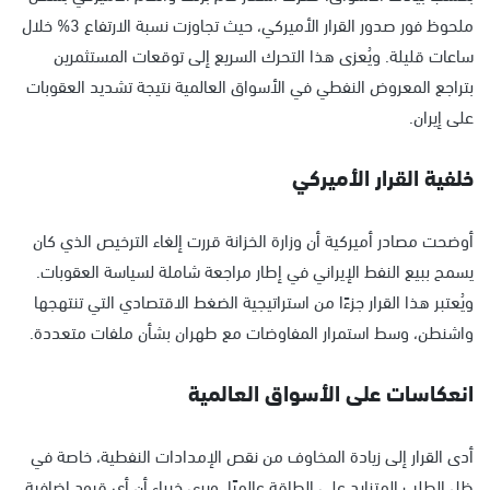
ملحوظ فور صدور القرار الأميركي، حيث تجاوزت نسبة الارتفاع 3% خلال
ساعات قليلة. ويُعزى هذا التحرك السريع إلى توقعات المستثمرين
بتراجع المعروض النفطي في الأسواق العالمية نتيجة تشديد العقوبات
على إيران.
خلفية القرار الأميركي
أوضحت مصادر أميركية أن وزارة الخزانة قررت إلغاء الترخيص الذي كان
يسمح ببيع النفط الإيراني في إطار مراجعة شاملة لسياسة العقوبات.
ويُعتبر هذا القرار جزءًا من استراتيجية الضغط الاقتصادي التي تنتهجها
واشنطن، وسط استمرار المفاوضات مع طهران بشأن ملفات متعددة.
انعكاسات على الأسواق العالمية
أدى القرار إلى زيادة المخاوف من نقص الإمدادات النفطية، خاصة في
ظل الطلب المتزايد على الطاقة عالميًا. ويرى خبراء أن أي قيود إضافية