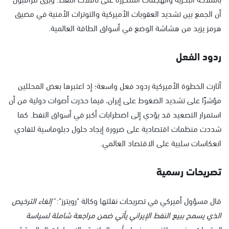
أن الجمع بين تشديد العقوبات الأميركية والتوترات الأمنية في مضيق
هرمز يزيد من هشاشة الوضع في أسواق الطاقة العالمية.
ردود الفعل
أثارت الخطوة الأميركية ردود فعل واسعة؛ إذ اعتبرها بعض المحللين
مؤشرًا على تشديد الضغوط على إيران، فيما حذرت أصوات دولية من أن
استمرار التصعيد قد يؤدي إلى اضطرابات أكبر في أسواق النفط. كما
شددت منظمات اقتصادية على ضرورة إيجاد حلول دبلوماسية لتفادي
انعكاسات سلبية على الاقتصاد العالمي.
تصريحات رسمية
قال مسؤول أميركي في تصريحات نقلتها وكالة "رويترز":
"إلغاء الترخيص
الذي يسمح ببيع النفط الإيراني يأتي ضمن مراجعة شاملة لسياسة
العقوبات، ونحن ملتزمون بضمان أمن الملاحة والإمدادات العالمية."