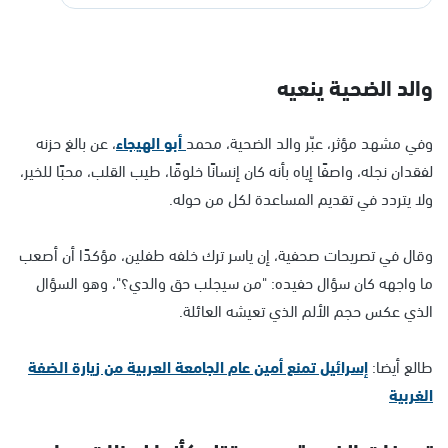
والد الضحية ينعيه
وفي مشهد مؤثر، عبّر والد الضحية، محمد
أبو الهيجاء
، عن بالغ حزنه
لفقدان نجله، واصفًا إياه بأنه كان إنسانًا خلوقًا، طيب القلب، محبًا للخير،
ولا يتردد في تقديم المساعدة لكل من حوله.
وقال في تصريحات صحفية، إن ياسر ترك خلفه طفلين، مؤكدًا أن أصعب
ما واجهه كان سؤال حفيده: "من سيجلب حق والدي؟"، وهو السؤال
الذي عكس حجم الألم الذي تعيشه العائلة.
طالع أيضا:
إسرائيل تمنع أمين عام الجامعة العربية من زيارة الضفة
الغربية