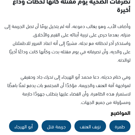
تصرفات الضحية يوم مقتله كأنها لحظات وداع
أخيرة
وأضاف الأب، وهو يغالب دموعه، أنه لم يتخيل يومًا أن تصل الجريمة إلى
منزله، بعدما حرص على تربية أبنائه على القيم والأخلاق.
واستذكر آخر لحظاته مع نجله، مشيرًا إلى أنه اعتاد المرور للاطمئنان
على والديه، وأن تصرفاته في يوم مقتله بدت وكأنها كانت وداعًا أخيرًا
لوالدته.
وفي ختام حديثه، دعا محمد أبو الهيجاء إلى تحرك جاد وحقيقي
لمواجهة آفة العنف والجريمة، مؤكدًا أن المجتمع بات يدفع ثمنًا باهظًا
لاستمرار هذه الظاهرة، وأن القضاء عليها يتطلب جهودًا حازمة
ومسؤولة من جميع الجهات.
المواضيع
طمرة
نزيف العنف
جريمة قتل
أبو الهيجاء