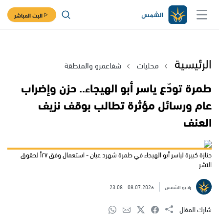
البث المباشر
الرئيسية
محليات
شفاعمرو والمنطقة
طمرة تودّع ياسر أبو الهيجاء.. حزن وإضراب
عام ورسائل مؤثرة تطالب بوقف نزيف
العنف
جنازة كبيرة لياسر أبو الهيجاء في طمرة شهرد عيان - استعمال وفق ٢٧أ لحقوق
التشر
راديو الشمس
08.07.2026
23:08
شارك المقال