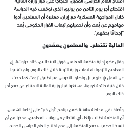
افتتاح العام الدراسي المقبل، احتجاجًا على قرار وزارة المالية
اقتطاع أجر يوم الثامن من يونيو، الذي توقفت فيه الدراسة
خلال المواجهة العسكرية مع إيران، معتبرة أن المعلمين أدوا
مهامهم عن بُعد، وأن تحميلهم تبعات القرار الحكومي يُعد
"إجحافًا بحقهم".
المالية تقتطع.. والمعلمون يصعّدون
وقال عضو إدارة منظمة المعلمين فوق الابتدائيين، خالد دراوشة، إن
المعلمين التزموا بتعليمات وزارة التربية خلال ذلك اليوم، ولم يتغيبوا
عن العمل بإرادتهم، بل واصلوا التدريس عبر تطبيق "زوم"، كما حدث
خلال فترة جائحة كورونا، مستغربًا قرار وزارة المالية الامتناع عن دفع أجر
ذلك اليوم.
وأضاف في مداخلة هاتفية ضمن برنامج "أول خبر" على إذاعة الشمس،
أن المنظمة تطالب بإلغاء أي اقتطاع من رواتب المعلمين، محذرًا من أن
تنفيذ الخصم سيدفع المنظمة إلى عدم افتتاح العام الدراسي الجديد،