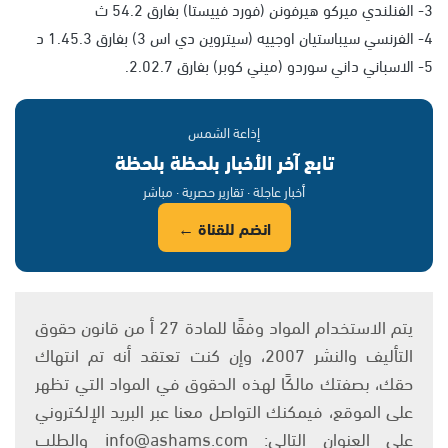
3- الفنلندي ميركو هيرفونن (فورد فييستا) بفارق 54.2 ث
4- الفرنسي سيباستيان اوجييه (سيتروين دي اس 3) بفارق 1.45.3 د
5- الاسباني داني سوردو (ميني كوبر) بفارق 2.02.7.
إذاعة الشمس
تابع آخر الأخبار بلحظة بلحظة
أخبار عاجلة · تقارير حصرية · مباشر
انضم للقناة ←
يتم الاستخدام المواد وفقًا للمادة 27 أ من قانون حقوق
التأليف والنشر 2007، وإن كنت تعتقد أنه تم انتهاك
حقك، بصفتك مالكًا لهذه الحقوق في المواد التي تظهر
على الموقع، فيمكنك التواصل معنا عبر البريد الإلكتروني
على العنوان التالي: info@ashams.com والطلب