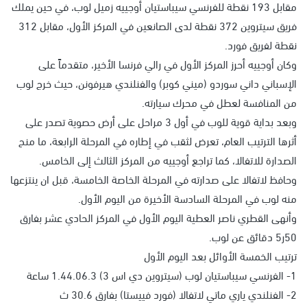
مقابل 193 نقطة للفرنسي سيباستيان أوجييه زميل لوب، في حين يملك
فريق سيتروين 372 نقطة لدى الصانعين في المركز الأول، مقابل 312
نقطة لفريق فورد.
وكان أوجييه أحرز المركز الأول في رالي فرنسا الأخير، متقدماً على
الإسباني داني سوردو (ميني كوبر) والفنلندي هيرفونن، حيث خرج لوب
من المنافسة لعطل في محرك سيارته.
وبعد بداية قوية للوب في أول 3 مراحل على أرض حصوية تصدر على
أثرها الترتيب العام، تعرض لثقب في إطاره في المرحلة الرابعة، ما منح
الصدارة للاتفالا، كما تراجع أوجييه من المركز الثالث إلى الخامس.
وحافظ لاتفالا على صدارته في المرحلة الخاصة الخامسة، قبل ان ينتزعها
منه لوب في المرحلة السادسة الأخيرة من اليوم الأول.
وأنهى القطري ناصر العطية اليوم الأول في المركز الحادي عشر بفارق
50ر5 دقائق عن لوب.
ترتيب الخمسة الأوائل بعد اليوم الأول
1- الفرنسي سيباستيان لوب (سيتروين دي اس 3) 1.44.06.3 ساعة
2- الفنلندي ياري ماتي لاتفالا (فورد فييستا) بفارق 30.6 ث