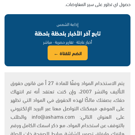
حصول اي تطور على سير المفاوضات.
إذاعة الشمس
تابع آخر الأخبار بلحظة بلحظة
أخبار عاجلة · تقارير حصرية · مباشر
انضم للقناة ←
يتم الاستخدام المواد وفقًا للمادة 27 أ من قانون حقوق
التأليف والنشر 2007، وإن كنت تعتقد أنه تم انتهاك
حقك، بصفتك مالكًا لهذه الحقوق في المواد التي تظهر
على الموقع، فيمكنك التواصل معنا عبر البريد الإلكتروني
على العنوان التالي: info@ashams.com والطلب
بالتوقف عن استخدام المواد، مع ذكر اسمك الكامل ورقم
هاتفك وإرفاق تصوير للشاشة ورابط للصفحة ذات الصلة