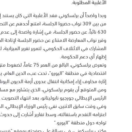
الأغلبية المطلوبة.
من بين 309 نواب حضروا الجلسة، امتنع أحدهم 
630 نائباً، عن حضور الجلسة، في إشارة واضحة إلى عدم رضاهم عن سياسة الحكومة.
وقرر نواب المعارضة الامتناع عن حضور الجلسة لإتاحة ا
المشارك في الائتلاف الحكومي، لتمرير تقرير الميزانية
إظهار أي دعم للحكومة.
وتعرض برلسكوني، البالغ م
إثارة مخاوف إزاء إمكانية انتقال عدوى أزمة الديون اليونان
ومن المتوقع أن يقوم برلسكوني، الذي يتشاور مع مساعد
الرئيس الإيطالي جورجيو نابوليتانو، بعد انتهاء التصويت عل
اعتزامه التقدم باستقالته، وسط تقارير أشارت إلى حدوث
تواجه دول منطقة "اليورو."
وكتب برلسكوني، في رسالة على صفحته بموقع "فيسبوك"،