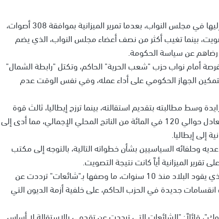
وبدا واضحاً أن برلسكوني فقد الأغلبية التي كان يستند إليها في مجلس النواب، بعدما تمرير الميزانية بموافقة 308 أصوات،
عن التصويت، بينما تغيب أكثر من نصف أعضاء مجلس النواب، الذي يضم
لفرصة أمام نواب حزب "شعب الحرية" الحاكم، وتكتل "رابطة الشمال"
، لتمكين الجهاز الحكومي على أداء عمله، وفي نفس الوقت عدم
ن العمر 75 عاماً، لضغوط متزايدة وسط مطالبته بتقديم استقالته، بينما ترزح إيطاليا، ثالث قوة
اقتصادية في منطقة "اليورو"، تحت عبء الدين العام، يعادل حوالي 120 في المائة من الناتج المحلي الإجمالي، مما أدى إلى
ية إلى إيطاليا.
يه وحلفائه السياسيين بشأن خطواته التالية، بالتوجه إلى مكتب
ى تقرير الميزانية أياً كانت نتيجة التصويت.
وفي وقت سابق الاثنين، نفي رئيس الوزراء الإيطالي، الذي يقود البلاد منذ 10 سنوات، ما وصفها بـ"شائعات" ترددت عن
 انقسامات جديدة في الحزب الحاكم، على خلفية أزمة الديون التي
 قائلاً: "الشائعات التي ترددت عن تقدمي بالاستقالة لا أساس