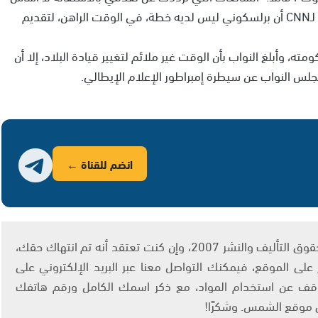
لها"، كما أكد مستشار صحفي لرئيس الحكومة الإيطالية لـCNN أن برلسكوني ليس لديه خطة، في الوقت الراهن، لتقديم
 وأبلغ النواب بأن الوقت غير ملائم لتغيير قيادة البلاد، إلا أن
ة مجلس النواب عن سيطرة إمبراطور الإعلام الإيطالي.
انضم للقناة ←
يتم الاستخدام المواد وفقًا للمادة 27 أ من قانون حقوق التأليف والنشر 2007، وإن كنت تعتقد أنه تم انتهاك حقك،
لى الموقع، فيمكنك التواصل معنا عبر البريد الإلكتروني على
info@ashams.c والطلب بالتوقف عن استخدام المواد، مع ذكر اسمك الكامل ورقم هاتفك
ى موقع الشمس. وشكرًا!