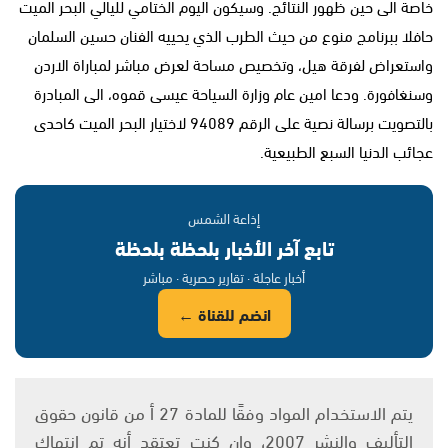
خاصة الى حين ظهور النتائج. وسيكون اليوم الختامي لليالي البحر الميت
حافلا ببرنامج منوع من حيث الطرب الذي يحييه الفنان حسين السلمان
واستعراض لفرقة هيل، وتخصيص مساحة لعرض مباشر لمباراة الاردن
وسنغافورة. ودعا امين عام وزارة السياحة عيسى قموه، الى المبادرة
بالتصويت برسالة نصية على الرقم 94089 لاختيار البحر الميت كاحدى
عجائب الدنيا السبع الطبيعية.
إذاعة الشمس
تابع آخر الأخبار بلحظة بلحظة
أخبار عاجلة · تقارير حصرية · مباشر
انضم للقناة ←
يتم الاستخدام المواد وفقًا للمادة 27 أ من قانون حقوق
التأليف والنشر 2007، وإن كنت تعتقد أنه تم انتهاك