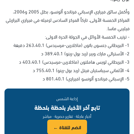
وأكمل سائق فيراري الإسباني فرناندو ألونسو، بطل 2005 و2006،
المراكز الخمسة الأولى، تاركاً المركز السادس لزميله في فيراري البرازيلي
فيليبي ماسا.
- ترتيب الخمسة الأوائل في الجولة الحرة الاولى:
1- البريطاني جنسون باتون (ماكلارين-مرسيدس) 263،40،1 دقيقة
2- الأسترالي مارك ويبر (ريد بول-رينو) 389،40،1 د
3- البريطاني لويس هاملتون (ماكلارين-مرسيدس) 403،40،1 د
4- الألماني سيباستيان فيتل (ريد بول-رينو) 755،40،1 د
5- الإسباني فرناندو ألونسو (فيراري) 801،40،1 د
إذاعة الشمس
تابع آخر الأخبار بلحظة بلحظة
أخبار عاجلة · تقارير حصرية · مباشر
انضم للقناة ←