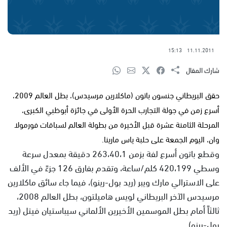
15:13
11.11.2011
شارك المقال
حقق البريطاني جنسون باتون (ماكلارين مرسيدس)، بطل العالم 2009،
أسرع زمن في جولة التجارب الحرة الأولى في جائزة أبوظبي الكبرى،
المرحلة الثامنة عشرة قبل الأخيرة من بطولة العالم لسباقات فورمولا
وان، اليوم الجمعة على حلبة ياس مارينا.
وقطع باتون أسرع لفة بزمن 263،40،1 دقيقة بمعدل سرعة
وسطي 420،199 كلم/ساعة، وتقدم بفارق 126 جزءً في الألف
على الاسترالي مارك ويبر (ريد بول-رينو)، فيما جاء سائق ماكلارين
مرسيدس الآخر البريطاني لويس هاميلتون، بطل العالم 2008،
ثالثاً أمام بطل الموسمين الأخيرين الألماني سيباستيان فيتل (ريد
بول-رينو).