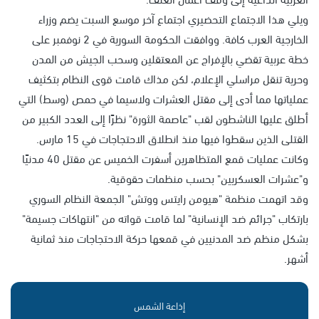
ويلي هذا الاجتماع التحضيري اجتماع آخر موسع السبت يضم وزراء
الخارجية العرب كافة. ووافقت الحكومة السورية في 2 نوفمبر على
خطة عربية تقضي بالإفراج عن المعتقلين وسحب الجيش من المدن
وحرية تنقل مراسلي الإعلام، لكن مذاك قامت قوى النظام بتكثيف
عملياتها مما أدى إلى مقتل العشرات ولاسيما في حمص (وسط) التي
أطلق عليها الناشطون لقب "عاصمة الثورة" نظرًا إلى العدد الكبير من
القتلى الذين سقطوا فيها منذ انطلاق الاحتجاجات في 15 مارس.
وكانت عمليات قمع المتظاهرين أسفرت الخميس عن مقتل 40 مدنيًا
و"عشرات العسكريين" بحسب منظمات حقوقية.
وقد اتهمت منظمة "هيومن رايتس ووتش" الجمعة النظام السوري
بارتكاب "جرائم ضد الإنسانية" لما قامت قواته من "انتهاكات جسيمة"
بشكل منظم ضد المدنيين في قمعها حركة الاحتجاجات منذ ثمانية
أشهر.
إذاعة الشمس