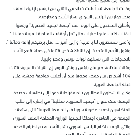
وكانت الجامعة قد أعلنت خطة في الثاني من نوفمبر لإنهاء العنف
وبدء حوار بين الرئيس السوري بشار الأسد ومعارضيه.
وأطلق المحتجون على اليوم اسم "جمعة تجميد العضوية" ورفعوا
لافتات كتبت عليها عبارات مثل "هل أوقفت المبادرة العربية دماءنا.."
و"متى ستنتصرون لنا يا عرب" و"إلى أمير ......هل يرضيكم إراقة دمائنا.".
وتقول الأمم المتحدة: إن 3500 شخص قتلوا في حملة قمع الأسد
للاحتجاجات التي تستلهم ثورات تونس ومصر وليبيا.
وقالت منظمة هيومان رايتس ووتش اليوم: إن القوات السورية قتلت
104 أشخاص في حمص وحدها منذ أن أعلنت موافقة دمشق على
خطة الجامعة العربية.
وكان الناشطون المطالبون بالديمقراطية دعوا إلى تظاهرات جديدة
الجمعة تحت عنوان "تجميد العضوية، مطلبنا" في إشارة إلى طلب
المتظاهرين تجميد عضوية سوريا في الجامعة العربية" التي ستعقد
الجمعة في القاهرة اجتماعًا للجنتها الوزارية المكلفة الملف السوري
والتي اتهمت نظام الرئيس السوري بشار الأسد بعدم احترام الخطة
العربية الداعية إلى وقف أعمال العنف.