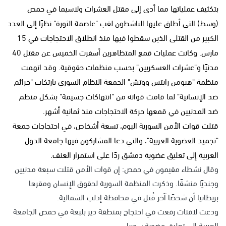
بتكثيف عملياتها مما أدى إلى مقتل العشرات ولاسيما في حمص
(وسط) التي أطلق عليها الناشطون لقب "عاصمة الثورة" نظرًا إلى العدد
الكبير من القتلى الذين سقطوا فيها منذ انطلاق الاحتجاجات في 15
مارس. وكانت عمليات قمع المتظاهرين أسفرت الخميس عن مقتل 40
مدنيًا و"عشرات العسكريين" بحسب منظمات حقوقية. وقد اتهمت
منظمة "هيومن رايتس ووتش" الجمعة النظام السوري بارتكاب "جرائم
ضد الإنسانية" لما قامت قواته من "انتهاكات جسيمة" بشكل منظم
ضد المدنيين في قمعها حركة الاحتجاجات منذ ثمانية أشهر.
قتلت قوات الأمن السورية اليوم، تسعة أشخاص، في احتجاجات جمعة
"تجميد العضوية العربية"، والتي دعا المشاركون فيها جامعة الدول
العربية إلى تعليق عضوية دمشق ردًا على استمرار العنف.
وقال نشطاء مقيمون في حمص: إن قوات الأمن قتلت سبعة مدنيين
وجنديًا منشقًا. وذكرت المنظمة السورية لحقوق الإنسان ومقرها
بريطانيا أن شخصًا آخر قُتل في محافظة إدلب الشمالية.
ودعت لافتات رفعت في احتجاج بمنطقة دير بلبعة في حمص الجامعة
العربية إلى تعليق عضوية سوريا.