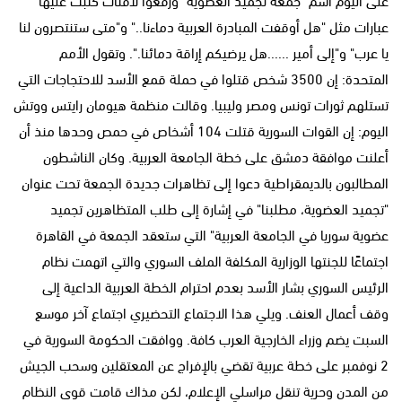
عبارات مثل "هل أوقفت المبادرة العربية دماءنا.." و"متى ستنتصرون لنا
يا عرب" و"إلى أمير ......هل يرضيكم إراقة دمائنا.". وتقول الأمم
المتحدة: إن 3500 شخص قتلوا في حملة قمع الأسد للاحتجاجات التي
تستلهم ثورات تونس ومصر وليبيا. وقالت منظمة هيومان رايتس ووتش
اليوم: إن القوات السورية قتلت 104 أشخاص في حمص وحدها منذ أن
أعلنت موافقة دمشق على خطة الجامعة العربية. وكان الناشطون
المطالبون بالديمقراطية دعوا إلى تظاهرات جديدة الجمعة تحت عنوان
"تجميد العضوية، مطلبنا" في إشارة إلى طلب المتظاهرين تجميد
عضوية سوريا في الجامعة العربية" التي ستعقد الجمعة في القاهرة
اجتماعًا للجنتها الوزارية المكلفة الملف السوري والتي اتهمت نظام
الرئيس السوري بشار الأسد بعدم احترام الخطة العربية الداعية إلى
وقف أعمال العنف. ويلي هذا الاجتماع التحضيري اجتماع آخر موسع
السبت يضم وزراء الخارجية العرب كافة. ووافقت الحكومة السورية في
2 نوفمبر على خطة عربية تقضي بالإفراج عن المعتقلين وسحب الجيش
من المدن وحرية تنقل مراسلي الإعلام، لكن مذاك قامت قوى النظام