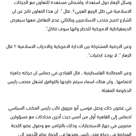
وسئل الزهار حول استعداد واشنطن مستعدة للتعاون مع الحركات
الاسلامية في ظل الربيع العربي؟..قال ": ان هذا التعاون ناتج عن ان
الشارع اصبح بنتخب الاسلاميين وبالتالي عدم التعامل معها سيعرض
الديمقراطية الامريكية للخطر وانها سوف تتاكل".
وعن الارضية المشتركة بين الادارة الامريكية والاحزاب الاسلامية ؟ قال
الزهار ": لا يوجد ارضيات".
وعن المصالحة الفلسطينية , قال القيادي في حماس ان حركته جاهزة
لاتمامها...وان هناك اسماء سيتم طرحها بالتوافق لشغل منصب رئيس
الحكومة المقبلة .
في غضون ذلك وصل موسى أبو مرزوق نائب رئيس المكتب السياسي
لحماس إلى القاهرة أول من أمس حيث أجرى محادثات مع مسؤولين
مصريين في جهاز الاستخبارات، وذلك بالتزامن مع وصول عضو اللجنة
المركزية في حركه فتح، رئيس وفدها في الحوار عزام الأحمد إلى